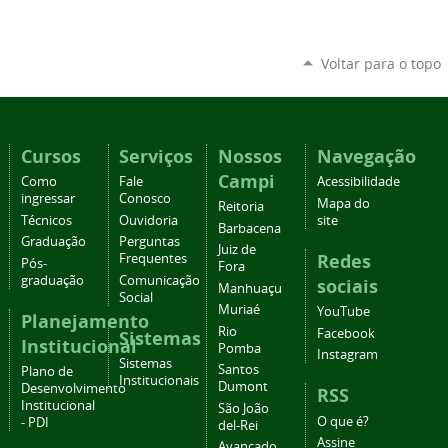
Voltar para o topo
Cursos
Serviços
Nossos
Navegação
Campi
Como
Fale
Acessibilidade
ingressar
Conosco
Mapa do
Reitoria
Técnicos
Ouvidoria
site
Barbacena
Graduação
Perguntas
Juiz de
Redes
Frequentes
Pós-
Fora
graduação
Comunicação
sociais
Manhuaçu
Social
Muriaé
YouTube
Planejamento
Rio
Facebook
Sistemas
Institucional
Pomba
Instagram
Sistemas
Santos
Plano de
Institucionais
Dumont
Desenvolvimento
RSS
Institucional
São João
O que é?
- PDI
del-Rei
Assine
Avançado