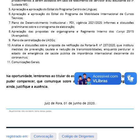
procedimentos a serem adotados em caso de falecimento de servidor e/ou estudante do IF
Sudeste MG;
Apreciação e aprovação do Edital do Programa Centro de Línguas;
Apreciação e aprovação do Edital do Programa de Mobilidade Internacional de Cursos
Técnicos;
Plano de Desenvolvimento Institucional - PDI, vigência 2021/2025: informes e discussões
preliminares sobre o cronograma de elaboração;
Apreciação das propostas de organograma e Regimento Interno dos
Campi
20/15
(Avançados);
Plano de centralização de UASGs;
Análise e discussões sobre proposta de retificação da Portaria-R nº 237/2020, que instituiu
medidas de prevenção, cautela e redução de transmissibilidades, enquanto perdurar o
estado de emergência de saúde pública de importância internacional decorrente do
coronavírus;
Comunicações Gerais.
Na oportunidade, lembramos ao titular do assento no Colégio de Dirigentes que não
puder comparecer, que comunique sobre a reunião ao seu substituto legal, ou,
ainda, justifique a ausência.
Juiz de Fora, 01 de junho de 2020.
Atualmente não existem itens nessa pasta.
registrado em:
Convocação
Colégio de Dirigentes