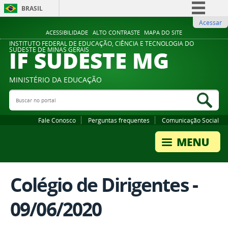
BRASIL
Acessar
Simplifique!
ACESSIBILIDADE
ALTO CONTRASTE
MAPA DO SITE
Comunica BR
INSTITUTO FEDERAL DE EDUCAÇÃO, CIÊNCIA E TECNOLOGIA DO
IF SUDESTE MG
SUDESTE DE MINAS GERAIS
Participe
Acesso à informação
MINISTÉRIO DA EDUCAÇÃO
Legislação
Buscar no portal
Bus
Canais
Fale Conosco
Perguntas frequentes
Comunicação Social
Colégio de Dirigentes -
09/06/2020