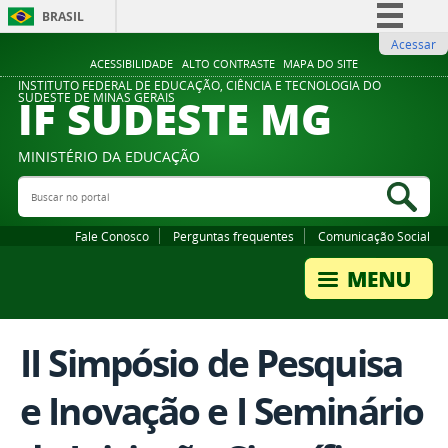
BRASIL
Acessar
Simplifique!
ACESSIBILIDADE
ALTO CONTRASTE
MAPA DO SITE
Comunica BR
INSTITUTO FEDERAL DE EDUCAÇÃO, CIÊNCIA E TECNOLOGIA DO
IF SUDESTE MG
SUDESTE DE MINAS GERAIS
Participe
Acesso à informação
MINISTÉRIO DA EDUCAÇÃO
Legislação
Buscar no portal
Bus
Canais
Fale Conosco
Perguntas frequentes
Comunicação Social
II Simpósio de Pesquisa
e Inovação e I Seminário