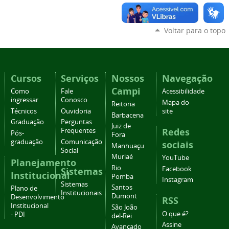
Voltar para o topo
Cursos
Serviços
Nossos
Navegação
Campi
Como
Fale
Acessibilidade
ingressar
Conosco
Mapa do
Reitoria
Técnicos
Ouvidoria
site
Barbacena
Graduação
Perguntas
Juiz de
Redes
Frequentes
Pós-
Fora
graduação
Comunicação
sociais
Manhuaçu
Social
Muriaé
YouTube
Planejamento
Rio
Facebook
Sistemas
Institucional
Pomba
Instagram
Sistemas
Santos
Plano de
Institucionais
Dumont
Desenvolvimento
RSS
Institucional
São João
O que é?
- PDI
del-Rei
Assine
Avançado