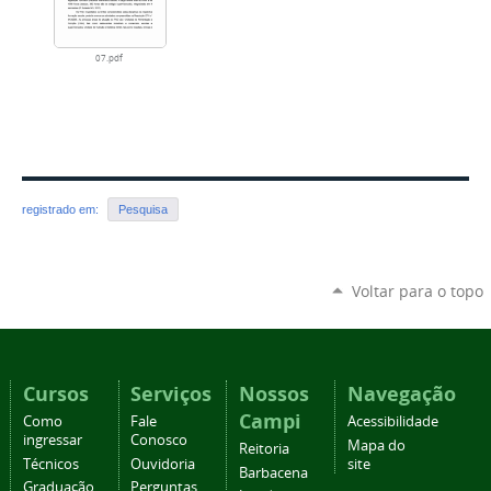
07.pdf
registrado em:
Pesquisa
Voltar para o topo
Cursos
Serviços
Nossos
Navegação
Campi
Como
Fale
Acessibilidade
ingressar
Conosco
Mapa do
Reitoria
Técnicos
Ouvidoria
site
Barbacena
Graduação
Perguntas