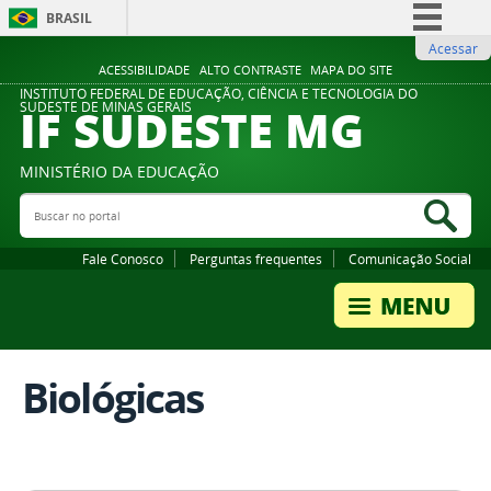
BRASIL
Acessar
Simplifique!
ACESSIBILIDADE
ALTO CONTRASTE
MAPA DO SITE
Comunica BR
INSTITUTO FEDERAL DE EDUCAÇÃO, CIÊNCIA E TECNOLOGIA DO
IF SUDESTE MG
SUDESTE DE MINAS GERAIS
Participe
Acesso à informação
MINISTÉRIO DA EDUCAÇÃO
Legislação
Buscar no portal
Bus
Canais
Fale Conosco
Perguntas frequentes
Comunicação Social
Biológicas