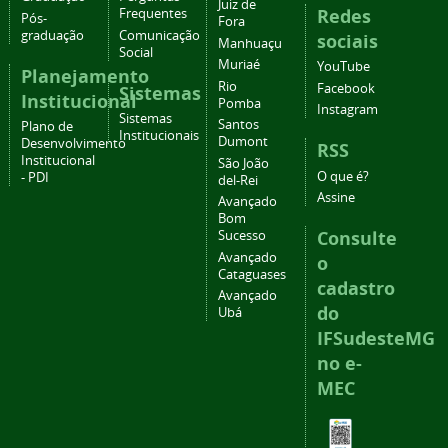
Juiz de
Redes
Frequentes
Pós-
Fora
graduação
Comunicação
sociais
Manhuaçu
Social
Muriaé
YouTube
Planejamento
Rio
Facebook
Sistemas
Institucional
Pomba
Instagram
Sistemas
Santos
Plano de
Institucionais
Dumont
Desenvolvimento
RSS
Institucional
São João
O que é?
- PDI
del-Rei
Assine
Avançado
Bom
Consulte
Sucesso
Avançado
o
Cataguases
cadastro
Avançado
do
Ubá
IFSudesteMG
no e-
MEC