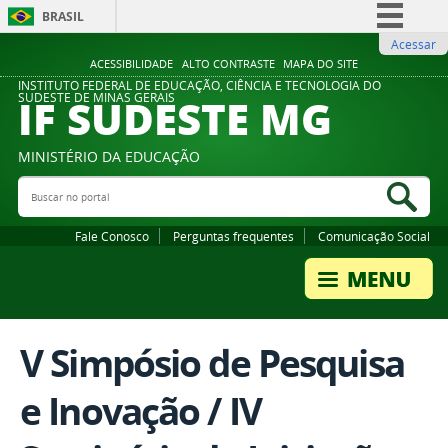
BRASIL
Acessar
Simplifique!
ACESSIBILIDADE
ALTO CONTRASTE
MAPA DO SITE
Comunica BR
INSTITUTO FEDERAL DE EDUCAÇÃO, CIÊNCIA E TECNOLOGIA DO
IF SUDESTE MG
SUDESTE DE MINAS GERAIS
Participe
Acesso à informação
MINISTÉRIO DA EDUCAÇÃO
Legislação
Buscar no portal
Bus
Canais
Fale Conosco
Perguntas frequentes
Comunicação Social
V Simpósio de Pesquisa
e Inovação / IV