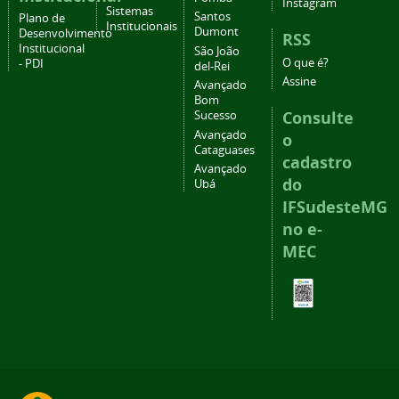
Instagram
Sistemas
Santos
Plano de
Institucionais
Dumont
Desenvolvimento
RSS
Institucional
São João
O que é?
- PDI
del-Rei
Assine
Avançado
Bom
Consulte
Sucesso
Avançado
o
Cataguases
cadastro
Avançado
do
Ubá
IFSudesteMG
no e-
MEC