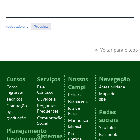
registrado em:
Pesquisa
Voltar para o topo
Cursos
Serviços
Nossos
Navegação
Campi
Como
Fale
Acessibilidade
ingressar
Conosco
Mapa do
Reitoria
Técnicos
Ouvidoria
site
Barbacena
Graduação
Perguntas
Juiz de
Redes
Frequentes
Pós-
Fora
graduação
Comunicação
sociais
Manhuaçu
Social
Muriaé
YouTube
Planejamento
Rio
Facebook
Sistemas
Institucional
Pomba