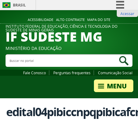
BRASIL
Acessar
Simplifique!
ACESSIBILIDADE
ALTO CONTRASTE
MAPA DO SITE
Comunica BR
INSTITUTO FEDERAL DE EDUCAÇÃO, CIÊNCIA E TECNOLOGIA DO
IF SUDESTE MG
SUDESTE DE MINAS GERAIS
Participe
Acesso à informação
MINISTÉRIO DA EDUCAÇÃO
Legislação
Buscar no portal
Bus
Canais
Fale Conosco
Perguntas frequentes
Comunicação Social
edital04pibiccnpqpibicaf