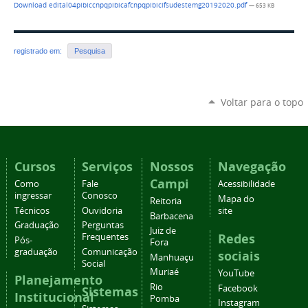
Download edital04pibiccnpqpibicafcnpqpibicifsudestemg20192020.pdf
— 653 KB
registrado em:
Pesquisa
Voltar para o topo
Cursos
Serviços
Nossos
Navegação
Campi
Como
Fale
Acessibilidade
ingressar
Conosco
Mapa do
Reitoria
Técnicos
Ouvidoria
site
Barbacena
Graduação
Perguntas
Juiz de
Redes
Frequentes
Pós-
Fora
graduação
Comunicação
sociais
Manhuaçu
Social
Muriaé
YouTube
Planejamento
Rio
Facebook
Sistemas
Institucional
Pomba
Instagram