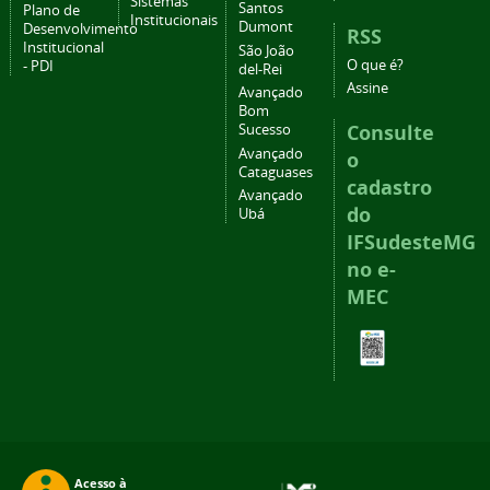
Sistemas
Santos
Plano de
Institucionais
Dumont
Desenvolvimento
RSS
Institucional
São João
O que é?
- PDI
del-Rei
Assine
Avançado
Bom
Consulte
Sucesso
Avançado
o
Cataguases
cadastro
Avançado
do
Ubá
IFSudesteMG
no e-
MEC