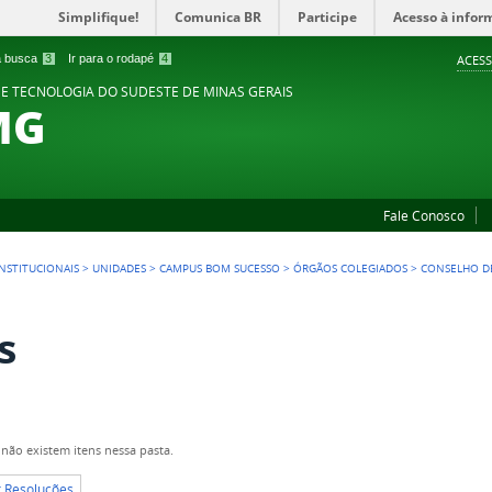
Simplifique!
Comunica BR
Participe
Acesso à infor
 a busca
3
Ir para o rodapé
4
ACESS
 E TECNOLOGIA DO SUDESTE DE MINAS GERAIS
MG
Fale Conosco
NSTITUCIONAIS
>
UNIDADES
>
CAMPUS BOM SUCESSO
>
ÓRGÃOS COLEGIADOS
>
CONSELHO DE
s
não existem itens nessa pasta.
r Resoluções