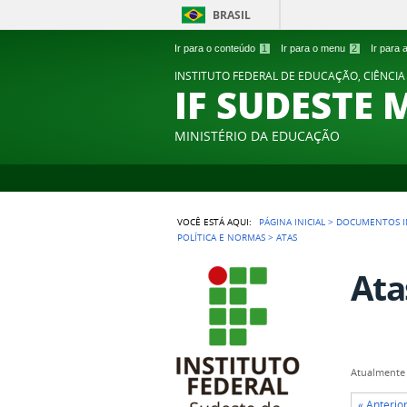
BRASIL
Ir para o conteúdo
1
Ir para o menu
2
Ir para
INSTITUTO FEDERAL DE EDUCAÇÃO, CIÊNCIA
IF SUDESTE 
MINISTÉRIO DA EDUCAÇÃO
VOCÊ ESTÁ AQUI:
PÁGINA INICIAL
>
DOCUMENTOS I
POLÍTICA E NORMAS
>
ATAS
Ata
Atualmente 
« Anterio