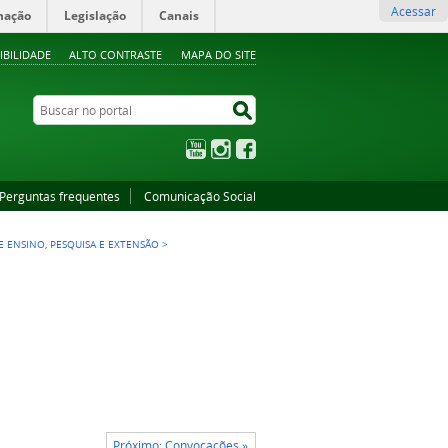
Acessar
mação
Legislação
Canais
IBILIDADE
ALTO CONTRASTE
MAPA DO SITE
Buscar no portal
Buscar no portal
YouTube
Instagram
Facebook
Perguntas frequentes
Comunicação Social
 ENSINO, PESQUISA E EXTENSÃO
>
Próximo: Convocações »