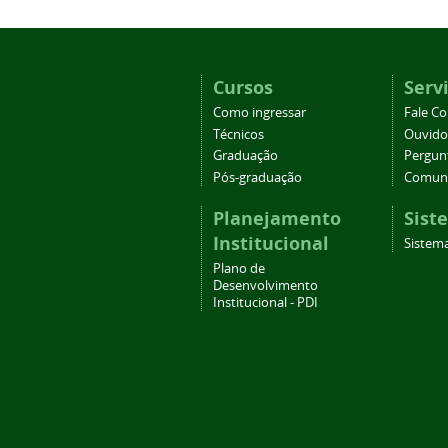
Cursos
Serv
Como ingressar
Fale C
Técnicos
Ouvido
Graduação
Pergun
Pós-graduação
Comuni
Planejamento
Sist
Institucional
Sistema
Plano de
Desenvolvimento
Institucional - PDI