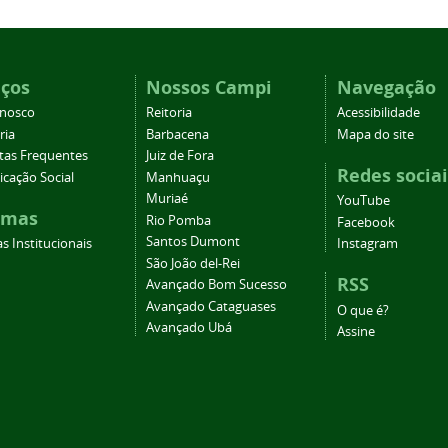
iços
Nossos Campi
Navegação
onosco
Reitoria
Acessibilidade
ria
Barbacena
Mapa do site
tas Frequentes
Juiz de Fora
Redes sociai
cação Social
Manhuaçu
Muriaé
YouTube
emas
Rio Pomba
Facebook
Santos Dumont
s Institucionais
Instagram
São João del-Rei
RSS
Avançado Bom Sucesso
Avançado Cataguases
O que é?
Avançado Ubá
Assine