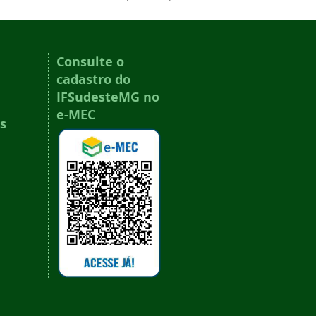
Consulte o
cadastro do
IFSudesteMG no
e-MEC
s