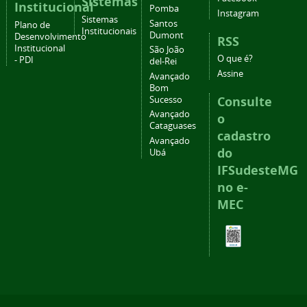
Sistemas
Institucional
Pomba
Instagram
Sistemas
Santos
Plano de
Institucionais
Dumont
Desenvolvimento
RSS
Institucional
São João
O que é?
- PDI
del-Rei
Assine
Avançado
Bom
Consulte
Sucesso
Avançado
o
Cataguases
cadastro
Avançado
do
Ubá
IFSudesteMG
no e-
MEC