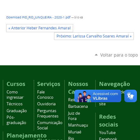
Download PID_RID_JUNQUEIRA - 2020-1.pdf
— 510 KB
« Anterior Heber Fernandes Amaral
Próximo: Larissa Carvalho Soares Amaral »
Voltar para o topo
Cursos
Serviços
Nossos
Navegação
Campi
Como
Fale
Acessibilidade
ingressar
Conosco
Mapa do
Reitoria
Técnicos
Ouvidoria
site
Barbacena
Graduação
Perguntas
Juiz de
Redes
Frequentes
Pós-
Fora
graduação
Comunicação
sociais
Manhuaçu
Social
Muriaé
YouTube
Planejamento
Rio
Facebook