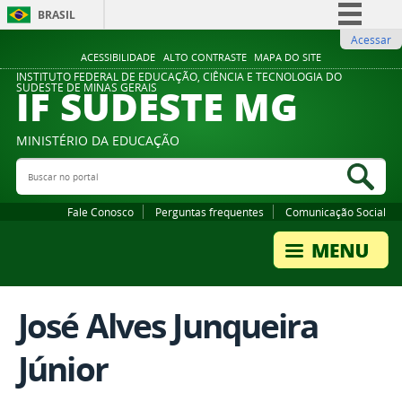
BRASIL
Acessar
Simplifique!
ACESSIBILIDADE
ALTO CONTRASTE
MAPA DO SITE
Comunica BR
INSTITUTO FEDERAL DE EDUCAÇÃO, CIÊNCIA E TECNOLOGIA DO
IF SUDESTE MG
SUDESTE DE MINAS GERAIS
Participe
Acesso à informação
MINISTÉRIO DA EDUCAÇÃO
Legislação
Buscar no portal
Bus
Canais
Fale Conosco
Perguntas frequentes
Comunicação Social
José Alves Junqueira
Júnior