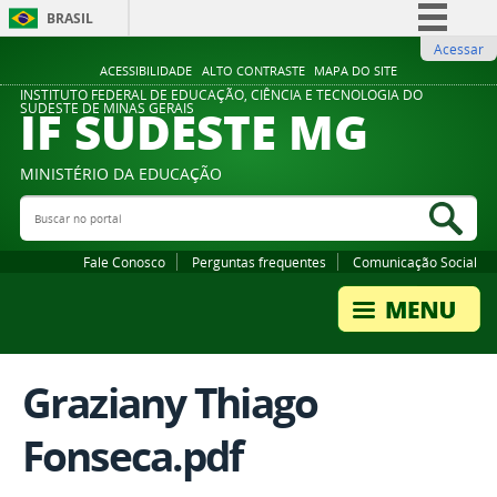
BRASIL
Acessar
Simplifique!
ACESSIBILIDADE
ALTO CONTRASTE
MAPA DO SITE
Comunica BR
INSTITUTO FEDERAL DE EDUCAÇÃO, CIÊNCIA E TECNOLOGIA DO
IF SUDESTE MG
SUDESTE DE MINAS GERAIS
Participe
Acesso à informação
MINISTÉRIO DA EDUCAÇÃO
Legislação
Buscar no portal
Bus
Canais
Fale Conosco
Perguntas frequentes
Comunicação Social
Graziany Thiago
Fonseca.pdf