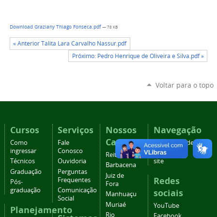
Download Graziany Thiago Fonseca.pdf
— 78 KB
« Anterior Talita Lara Carvalho Nassur.pdf
Próximo: Pedro Henrique de Oliveira e Silva.pdf »
Voltar para o topo
Cursos
Serviços
Nossos
Navegação
Campi
Como
Fale
Acessibilidade
ingressar
Conosco
Mapa do
Reitoria
Técnicos
Ouvidoria
site
Barbacena
Graduação
Perguntas
Juiz de
Redes
Frequentes
Pós-
Fora
graduação
Comunicação
sociais
Manhuaçu
Social
Muriaé
YouTube
Planejamento
Rio
Facebook