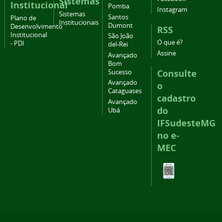
Sistemas
Institucional
Pomba
Instagram
Sistemas
Santos
Plano de
Institucionais
Dumont
Desenvolvimento
RSS
Institucional
São João
O que é?
- PDI
del-Rei
Assine
Avançado
Bom
Consulte
Sucesso
Avançado
o
Cataguases
cadastro
Avançado
do
Ubá
IFSudesteMG
no e-
MEC