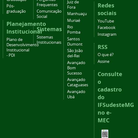
Juiz de
Redes
Frequentes
Pós-
Fora
graduação
Comunicação
sociais
Manhuaçu
Social
Muriaé
YouTube
Planejamento
Rio
Facebook
Sistemas
Institucional
Pomba
Instagram
Sistemas
Santos
Plano de
Institucionais
Dumont
Desenvolvimento
RSS
Institucional
São João
O que é?
- PDI
del-Rei
Assine
Avançado
Bom
Consulte
Sucesso
Avançado
o
Cataguases
cadastro
Avançado
do
Ubá
IFSudesteMG
no e-
MEC