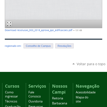
Download resolucao_003_2018_aprova_ppc_edificacoes.pdf
— 131 KB
registrado em:
Conselho de Campus
Resoluções
Voltar para o topo
Cursos
Serviços
Nossos
Navegação
Campi
Como
Fale
Acessibilidade
ingressar
Conosco
Mapa do
Reitoria
Técnicos
Ouvidoria
site
Barbacena
Graduação
Perguntas