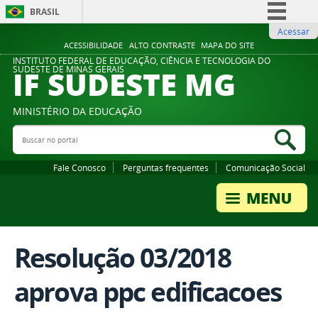
BRASIL
Acessar
Simplifique!
ACESSIBILIDADE
ALTO CONTRASTE
MAPA DO SITE
Comunica BR
INSTITUTO FEDERAL DE EDUCAÇÃO, CIÊNCIA E TECNOLOGIA DO
IF SUDESTE MG
SUDESTE DE MINAS GERAIS
Participe
Acesso à informação
MINISTÉRIO DA EDUCAÇÃO
Legislação
Buscar no portal
Bus
Canais
Fale Conosco
Perguntas frequentes
Comunicação Social
Resolução 03/2018
aprova ppc edificacoes