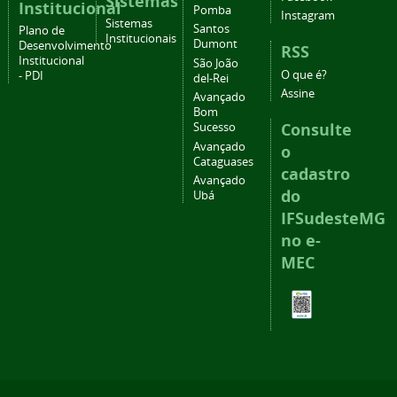
Sistemas
Institucional
Pomba
Instagram
Sistemas
Santos
Plano de
Institucionais
Dumont
Desenvolvimento
RSS
Institucional
São João
O que é?
- PDI
del-Rei
Assine
Avançado
Bom
Consulte
Sucesso
Avançado
o
Cataguases
cadastro
Avançado
do
Ubá
IFSudesteMG
no e-
MEC