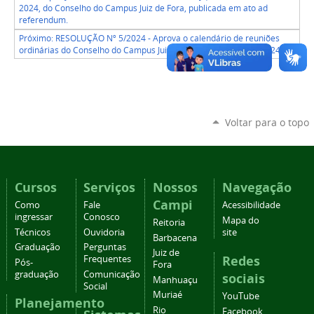
2024, do Conselho do Campus Juiz de Fora, publicada em ato ad
referendum.
Próximo: RESOLUÇÃO Nº 5/2024 - Aprova o calendário de reuniões
ordinárias do Conselho do Campus Juiz de Fora para o ano de 2024. »
Voltar para o topo
Cursos
Serviços
Nossos
Navegação
Campi
Como
Fale
Acessibilidade
ingressar
Conosco
Mapa do
Reitoria
Técnicos
Ouvidoria
site
Barbacena
Graduação
Perguntas
Juiz de
Redes
Frequentes
Pós-
Fora
graduação
Comunicação
sociais
Manhuaçu
Social
Muriaé
YouTube
Planejamento
Rio
Facebook