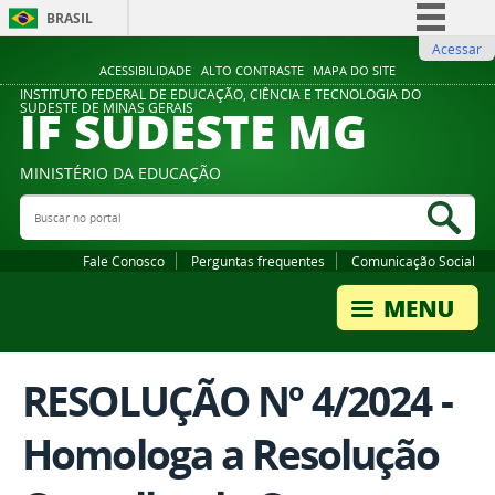
BRASIL
Acessar
Simplifique!
ACESSIBILIDADE
ALTO CONTRASTE
MAPA DO SITE
Comunica BR
INSTITUTO FEDERAL DE EDUCAÇÃO, CIÊNCIA E TECNOLOGIA DO
IF SUDESTE MG
SUDESTE DE MINAS GERAIS
Participe
Acesso à informação
MINISTÉRIO DA EDUCAÇÃO
Legislação
Buscar no portal
Bus
Canais
Fale Conosco
Perguntas frequentes
Comunicação Social
RESOLUÇÃO Nº 4/2024 -
Homologa a Resolução