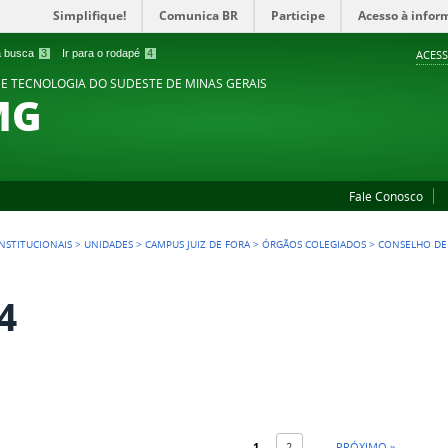
Simplifique!
Comunica BR
Participe
Acesso à infor
 a busca
3
Ir para o rodapé
4
ACESS
 E TECNOLOGIA DO SUDESTE DE MINAS GERAIS
MG
Fale Conosco
NSTITUCIONAIS
>
UNIDADES
>
CAMPUS JUIZ DE FORA
>
ÓRGÃOS COLEGIADOS
>
CONSELHO DE
4
1
2
PRÓXIMO »