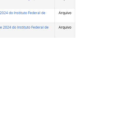
024 do Instituto Federal de
Arquivo
 2024 do Instituto Federal de
Arquivo
us Juiz de Fora prevista para
Arquivo
do Campus Juiz de Fora
Arquivo
 2024 do Instituto Federal de
Arquivo
 de 2024, em virtude do
Arquivo
e sábados letivos constantes
Arquivo
s e de graduação,
tidas em ato ad referendum
Arquivo
Campus Juiz de Fora
Arquivo