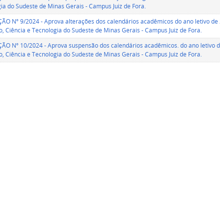
ia do Sudeste de Minas Gerais - Campus Juiz de Fora.
O Nº 9/2024 - Aprova alterações dos calendários acadêmicos do ano letivo de 2
, Ciência e Tecnologia do Sudeste de Minas Gerais - Campus Juiz de Fora.
O Nº 10/2024 - Aprova suspensão dos calendários acadêmicos. do ano letivo de
, Ciência e Tecnologia do Sudeste de Minas Gerais - Campus Juiz de Fora.
O Nº 11/2024 - Cancela, em ato ad referendum, a reunião do Conselho do Camp
de abril de 2024.
O Nº 12/2024 - Modifica, em ato ad referendum, data da reunião do Conselho 
O Nº 15/2024 - Aprova a retomada dos calendários acadêmicos do ano letivo de
, Ciência e Tecnologia do Sudeste de Minas Gerais - Campus Juiz de Fora.
O Nº 16/2024 - Aprova a atualização dos calendários acadêmicos do ano letivo
da greve.
O Nº 17/2024 - Atualiza, em ato ad referendum, o detalhamento de atividade d
ndários acadêmicos dos cursos técnicos integrados, concomitantes/subsequente
des presencial e a distância, no ano letivo de 2024.
O Nº 18/2024 - Homologa Resoluções do Conselho do Campus Juiz de Fora emi
O Nº 19/2024 - Altera em ato ad referendum data de reunião do Conselho do 