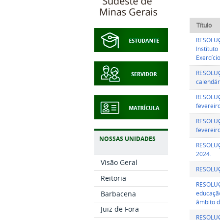
Título
RESOLUÇÃ
Institut
Exercíci
RESOLUÇÃ
calendár
RESOLUÇ
fevereir
RESOLUÇ
fevereir
NOSSAS UNIDADES
RESOLUÇÃ
2024.
Visão Geral
RESOLUÇÃ
Reitoria
RESOLUÇÃ
Barbacena
educação
âmbito d
Juiz de Fora
RESOLUÇÃ