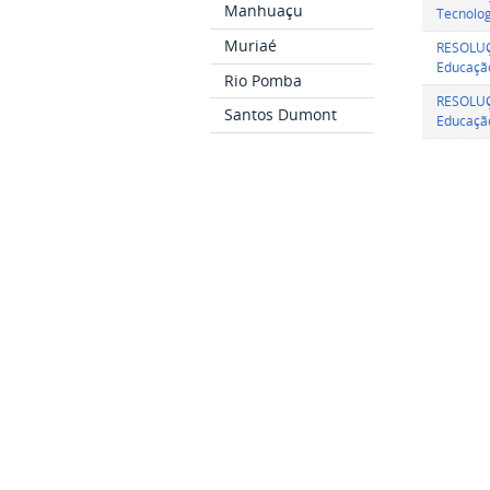
Manhuaçu
Tecnolog
Muriaé
RESOLUÇÃ
Educação
Rio Pomba
RESOLUÇÃ
Santos Dumont
Educação
São João del-Rei
RESOLUÇÃ
o dia 23 
Bom Sucesso
RESOLUÇÃ
Cataguases
RESOLUÇÃ
Ubá
Educação
RESOLUÇÃ
término 
CURSOS
RESOLUÇÃ
dos cale
modalida
Como Ingressar
RESOLUÇÃ
Cursos Técnicos
RESOLUÇÃ
Cursos de
Graduação