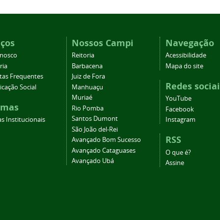
iços
Nossos Campi
Navegação
onosco
Reitoria
Acessibilidade
ria
Barbacena
Mapa do site
tas Frequentes
Juiz de Fora
Redes sociai
cação Social
Manhuaçu
Muriaé
YouTube
emas
Rio Pomba
Facebook
Santos Dumont
s Institucionais
Instagram
São João del-Rei
RSS
Avançado Bom Sucesso
Avançado Cataguases
O que é?
Avançado Ubá
Assine