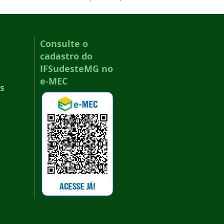
Consulte o
cadastro do
IFSudesteMG no
e-MEC
s