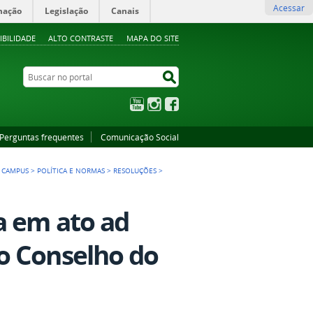
Acessar
mação
Legislação
Canais
IBILIDADE
ALTO CONTRASTE
MAPA DO SITE
Buscar no portal
Buscar no portal
YouTube
Instagram
Facebook
Perguntas frequentes
Comunicação Social
 CAMPUS
>
POLÍTICA E NORMAS
>
RESOLUÇÕES
>
a em ato ad
o Conselho do