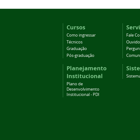
Cursos
Serv
Como ingressar
Fale C
Técnicos
Ouvido
Graduação
Pergun
Pós-graduação
Comuni
Planejamento
Sist
Institucional
Sistema
Plano de
Desenvolvimento
Institucional - PDI