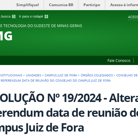
Simplifique!
Comunica BR
Participe
Acesso à infor
 a busca
3
Ir para o rodapé
4
ACESS
 E TECNOLOGIA DO SUDESTE DE MINAS GERAIS
MG
Fale Conosco
NSTITUCIONAIS
>
UNIDADES
>
CAMPUS JUIZ DE FORA
>
ÓRGÃOS COLEGIADOS
>
CONSELHO DE
D REFERENDUM DATA DE REUNIÃO DO CONSELHO DO CAMPUS JUIZ DE FORA
OLUÇÃO Nº 19/2024 - Alter
erendum data de reunião d
pus Juiz de Fora