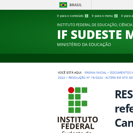
BRASIL
Ir para o conteúdo
1
Ir para o menu
2
Ir para
INSTITUTO FEDERAL DE EDUCAÇÃO, CIÊNCIA
IF SUDESTE 
MINISTÉRIO DA EDUCAÇÃO
VOCÊ ESTÁ AQUI:
PÁGINA INICIAL
>
DOCUMENTOS I
2024
>
RESOLUÇÃO Nº 19/2024 - ALTERA EM ATO A
RES
ref
Cam