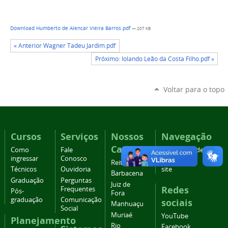
Download Humberto de Alencar Vieira Barros.pdf
— 207 KB
« Anterior Wagner Tadeu Jardim.pdf
Próximo: Iolando Leão da Costa Filho.pdf »
Voltar para o topo
Cursos
Serviços
Nossos
Navegação
Campi
Como
Fale
Acessibilidade
ingressar
Conosco
Mapa do
Reitoria
Técnicos
Ouvidoria
site
Barbacena
Graduação
Perguntas
Juiz de
Redes
Frequentes
Pós-
Fora
graduação
Comunicação
sociais
Manhuaçu
Social
Muriaé
YouTube
Planejamento
Rio
Facebook