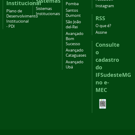
Sistemas
Institucional
Pomba
Instagram
Sistemas
Santos
Plano de
Institucionais
Dumont
Desenvolvimento
RSS
Institucional
São João
O que é?
- PDI
del-Rei
Assine
Avançado
Bom
Consulte
Sucesso
Avançado
o
Cataguases
cadastro
Avançado
do
Ubá
IFSudesteMG
no e-
MEC