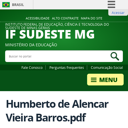
BRASIL
Acessar
Simplifique!
ACESSIBILIDADE
ALTO CONTRASTE
MAPA DO SITE
Comunica BR
INSTITUTO FEDERAL DE EDUCAÇÃO, CIÊNCIA E TECNOLOGIA DO
IF SUDESTE MG
SUDESTE DE MINAS GERAIS
Participe
Acesso à informação
MINISTÉRIO DA EDUCAÇÃO
Legislação
Buscar no portal
Bus
Canais
Fale Conosco
Perguntas frequentes
Comunicação Social
Humberto de Alencar
Vieira Barros.pdf