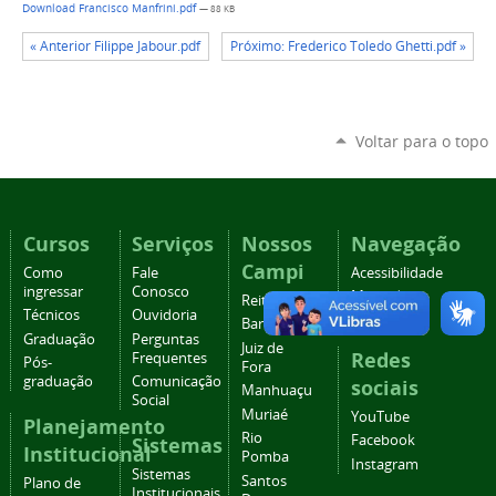
Download Francisco Manfrini.pdf
— 88 KB
« Anterior Filippe Jabour.pdf
Próximo: Frederico Toledo Ghetti.pdf »
Voltar para o topo
Cursos
Serviços
Nossos
Navegação
Campi
Como
Fale
Acessibilidade
ingressar
Conosco
Mapa do
Reitoria
Técnicos
Ouvidoria
site
Barbacena
Graduação
Perguntas
Juiz de
Redes
Frequentes
Pós-
Fora
graduação
Comunicação
sociais
Manhuaçu
Social
Muriaé
YouTube
Planejamento
Rio
Facebook
Sistemas
Institucional
Pomba
Instagram
Sistemas
Santos
Plano de
Institucionais