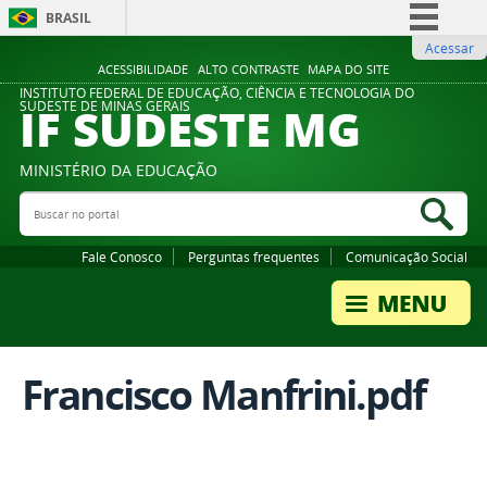
BRASIL
Acessar
Simplifique!
ACESSIBILIDADE
ALTO CONTRASTE
MAPA DO SITE
Comunica BR
INSTITUTO FEDERAL DE EDUCAÇÃO, CIÊNCIA E TECNOLOGIA DO
IF SUDESTE MG
SUDESTE DE MINAS GERAIS
Participe
Acesso à informação
MINISTÉRIO DA EDUCAÇÃO
Legislação
Buscar no portal
Bus
Canais
Fale Conosco
Perguntas frequentes
Comunicação Social
Francisco Manfrini.pdf