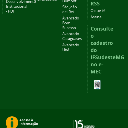
Dumont
Desenvolvimento
RSS
Institucional
São João
O que é?
- PDI
del-Rei
Assine
Avançado
Bom
Consulte
Sucesso
Avançado
o
Cataguases
cadastro
Avançado
do
Ubá
IFSudesteMG
no e-
MEC