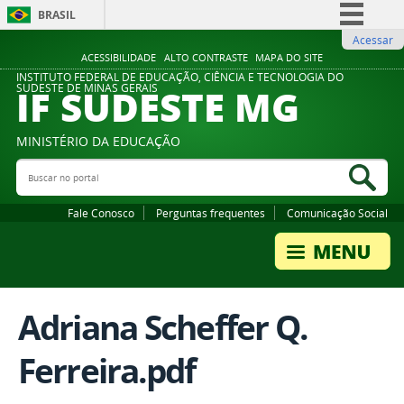
BRASIL
Acessar
Simplifique!
ACESSIBILIDADE
ALTO CONTRASTE
MAPA DO SITE
Comunica BR
INSTITUTO FEDERAL DE EDUCAÇÃO, CIÊNCIA E TECNOLOGIA DO
IF SUDESTE MG
SUDESTE DE MINAS GERAIS
Participe
Acesso à informação
MINISTÉRIO DA EDUCAÇÃO
Legislação
Buscar no portal
Bus
Canais
Fale Conosco
Perguntas frequentes
Comunicação Social
Adriana Scheffer Q.
Ferreira.pdf