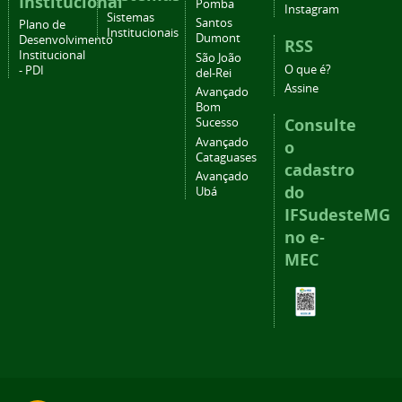
Institucional
Pomba
Instagram
Sistemas
Santos
Plano de
Institucionais
Dumont
Desenvolvimento
RSS
Institucional
São João
O que é?
- PDI
del-Rei
Assine
Avançado
Bom
Consulte
Sucesso
Avançado
o
Cataguases
cadastro
Avançado
do
Ubá
IFSudesteMG
no e-
MEC