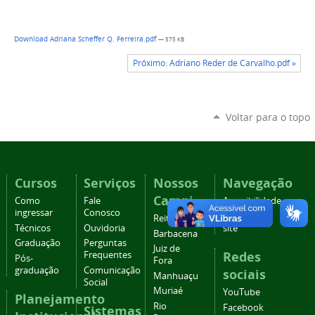
Download Adriana Scheffer Q. Ferreira.pdf
— 575 KB
Próximo: Adriano Reder de Carvalho.pdf »
Voltar para o topo
Cursos
Serviços
Nossos
Navegação
Campi
Como
Fale
Acessibilidade
ingressar
Conosco
Mapa do
Reitoria
Técnicos
Ouvidoria
site
Barbacena
Graduação
Perguntas
Juiz de
Redes
Frequentes
Pós-
Fora
graduação
Comunicação
sociais
Manhuaçu
Social
Muriaé
YouTube
Planejamento
Rio
Facebook
Sistemas