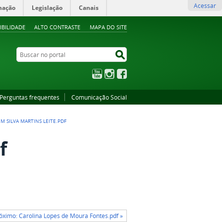
Acessar
mação
Legislação
Canais
IBILIDADE
ALTO CONTRASTE
MAPA DO SITE
Buscar no portal
Buscar no portal
YouTube
Instagram
Facebook
Perguntas frequentes
Comunicação Social
M SILVA MARTINS LEITE.PDF
f
óximo: Carolina Lopes de Moura Fontes.pdf »