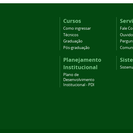
Cursos
Serv
Como ingressar
Fale C
Técnicos
Ouvido
Graduação
Pergun
Pós-graduação
Comuni
Planejamento
Sist
Institucional
Sistema
Plano de
Desenvolvimento
Institucional - PDI