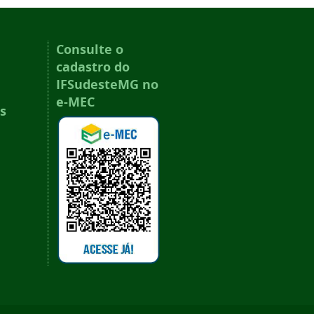
Consulte o
cadastro do
IFSudesteMG no
e-MEC
s