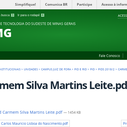
Simplifique!
Comunica BR
Participe
Acesso à infor
 a busca
3
Ir para o rodapé
4
ACESS
 E TECNOLOGIA DO SUDESTE DE MINAS GERAIS
MG
Fale Conosco
NSTITUCIONAIS
>
UNIDADES
>
CAMPUS JUIZ DE FORA
>
PID E RID
>
PID
>
PIDS 2018/2
>
CARME
mem Silva Martins Leite.pd
 Carmem Silva Martins Leite.pdf
— 1454 KB
r Carlos Mauricio Lisboa do Nascimento.pdf
Pr