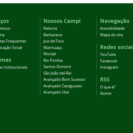
iços
Nossos Campi
Navegação
onosco
Reitoria
Acessibilidade
ria
Barbacena
Mapa do site
tas Frequentes
Juiz de Fora
Redes sociai
cação Social
Manhuaçu
Muriaé
YouTube
emas
Rio Pomba
Facebook
Santos Dumont
s Institucionais
Instagram
São João del-Rei
RSS
Avançado Bom Sucesso
Avançado Cataguases
O que é?
Avançado Ubá
Assine