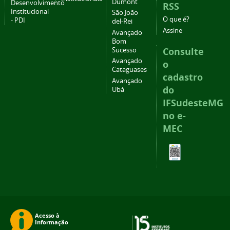
Dumont
Desenvolvimento
RSS
Institucional
São João
O que é?
- PDI
del-Rei
Assine
Avançado
Bom
Consulte
Sucesso
Avançado
o
Cataguases
cadastro
Avançado
do
Ubá
IFSudesteMG
no e-
MEC