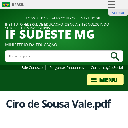
BRASIL
Acessar
Simplifique!
ACESSIBILIDADE
ALTO CONTRASTE
MAPA DO SITE
Comunica BR
INSTITUTO FEDERAL DE EDUCAÇÃO, CIÊNCIA E TECNOLOGIA DO
IF SUDESTE MG
SUDESTE DE MINAS GERAIS
Participe
Acesso à informação
MINISTÉRIO DA EDUCAÇÃO
Legislação
Buscar no portal
Bus
Canais
Fale Conosco
Perguntas frequentes
Comunicação Social
Ciro de Sousa Vale.pdf