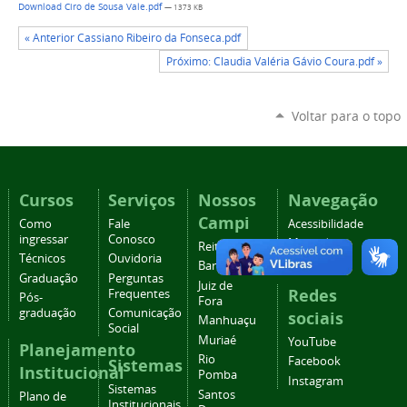
Download Ciro de Sousa Vale.pdf
— 1373 KB
« Anterior Cassiano Ribeiro da Fonseca.pdf
Próximo: Claudia Valéria Gávio Coura.pdf »
Voltar para o topo
Cursos
Serviços
Nossos
Navegação
Campi
Como
Fale
Acessibilidade
ingressar
Conosco
Mapa do
Reitoria
Técnicos
Ouvidoria
site
Barbacena
Graduação
Perguntas
Juiz de
Redes
Frequentes
Pós-
Fora
graduação
Comunicação
sociais
Manhuaçu
Social
Muriaé
YouTube
Planejamento
Rio
Facebook
Sistemas
Institucional
Pomba
Instagram
Sistemas
Santos
Plano de
Institucionais