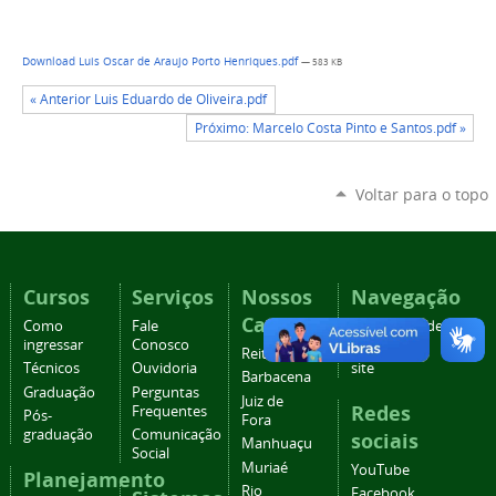
Download Luis Oscar de Araujo Porto Henriques.pdf
— 583 KB
« Anterior Luis Eduardo de Oliveira.pdf
Próximo: Marcelo Costa Pinto e Santos.pdf »
Voltar para o topo
Cursos
Serviços
Nossos
Navegação
Campi
Como
Fale
Acessibilidade
ingressar
Conosco
Mapa do
Reitoria
Técnicos
Ouvidoria
site
Barbacena
Graduação
Perguntas
Juiz de
Redes
Frequentes
Pós-
Fora
graduação
Comunicação
sociais
Manhuaçu
Social
Muriaé
YouTube
Planejamento
Rio
Facebook