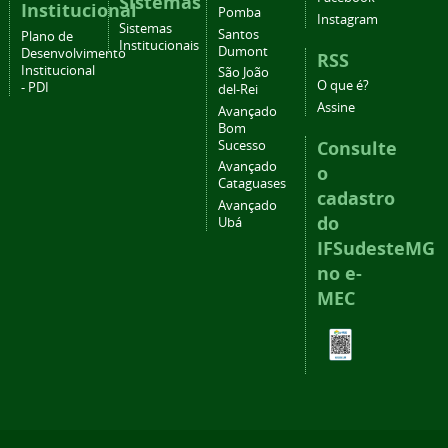
Sistemas
Institucional
Pomba
Instagram
Sistemas
Santos
Plano de
Institucionais
Dumont
Desenvolvimento
RSS
Institucional
São João
O que é?
- PDI
del-Rei
Assine
Avançado
Bom
Consulte
Sucesso
Avançado
o
Cataguases
cadastro
Avançado
do
Ubá
IFSudesteMG
no e-
MEC