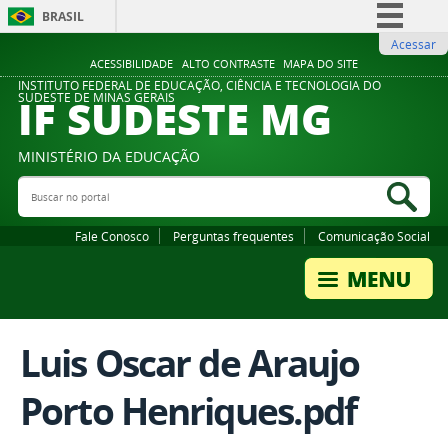
BRASIL
Acessar
Simplifique!
ACESSIBILIDADE
ALTO CONTRASTE
MAPA DO SITE
Comunica BR
INSTITUTO FEDERAL DE EDUCAÇÃO, CIÊNCIA E TECNOLOGIA DO
IF SUDESTE MG
SUDESTE DE MINAS GERAIS
Participe
Acesso à informação
MINISTÉRIO DA EDUCAÇÃO
Legislação
Buscar no portal
Bus
Canais
Fale Conosco
Perguntas frequentes
Comunicação Social
Luis Oscar de Araujo
Porto Henriques.pdf