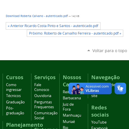
Download Roberta Calvano - autenticado.pdf
— 142 KB
« Anterior Ricardo Costa Pinto e Santos - autenticado.pdf
Próximo: Roberto de Carvalho Ferreira - autenticado.pdf »
Voltar para o topo
Cursos
Serviços
Nossos
Navegação
Campi
Como
Fale
Acessibilidade
ingressar
Conosco
Mapa do
Reitoria
Técnicos
Ouvidoria
site
Barbacena
Graduação
Perguntas
Juiz de
Redes
Frequentes
Pós-
Fora
graduação
Comunicação
sociais
Manhuaçu
Social
Muriaé
YouTube
Planejamento
Rio
Facebook