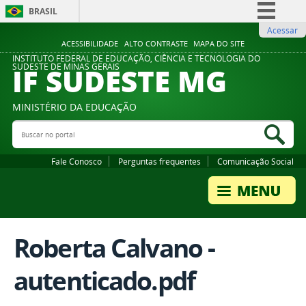
BRASIL
Acessar
Simplifique!
ACESSIBILIDADE
ALTO CONTRASTE
MAPA DO SITE
Comunica BR
INSTITUTO FEDERAL DE EDUCAÇÃO, CIÊNCIA E TECNOLOGIA DO
IF SUDESTE MG
SUDESTE DE MINAS GERAIS
Participe
Acesso à informação
MINISTÉRIO DA EDUCAÇÃO
Legislação
Buscar no portal
Bus
Canais
Fale Conosco
Perguntas frequentes
Comunicação Social
Roberta Calvano -
autenticado.pdf