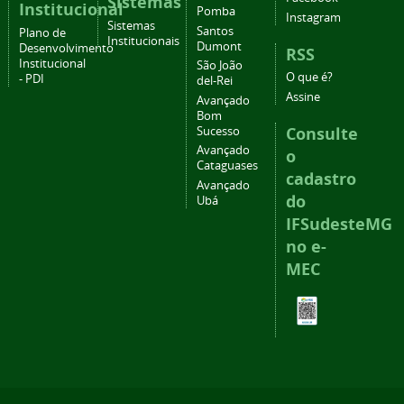
Sistemas
Institucional
Pomba
Instagram
Sistemas
Santos
Plano de
Institucionais
Dumont
Desenvolvimento
RSS
Institucional
São João
O que é?
- PDI
del-Rei
Assine
Avançado
Bom
Consulte
Sucesso
Avançado
o
Cataguases
cadastro
Avançado
do
Ubá
IFSudesteMG
no e-
MEC