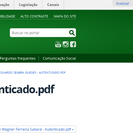
Acessar
mação
Legislação
Canais
IBILIDADE
ALTO CONTRASTE
MAPA DO SITE
Buscar no portal
Buscar no portal
YouTube
Instagram
Facebook
Perguntas frequentes
Comunicação Social
EDUARDO SEABRA GUEDES - AUTENTICADO.PDF
nticado.pdf
y Wagner Ferreira Sabará - Autenticado.pdf »