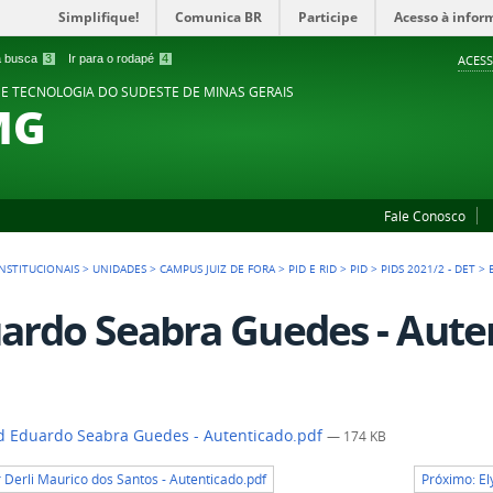
Simplifique!
Comunica BR
Participe
Acesso à infor
 a busca
3
Ir para o rodapé
4
ACESS
 E TECNOLOGIA DO SUDESTE DE MINAS GERAIS
MG
Fale Conosco
NSTITUCIONAIS
>
UNIDADES
>
CAMPUS JUIZ DE FORA
>
PID E RID
>
PID
>
PIDS 2021/2 - DET
>
ardo Seabra Guedes - Aute
 Eduardo Seabra Guedes - Autenticado.pdf
— 174 KB
r Derli Maurico dos Santos - Autenticado.pdf
Próximo: El