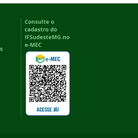
Consulte o
cadastro do
IFSudesteMG no
e-MEC
s