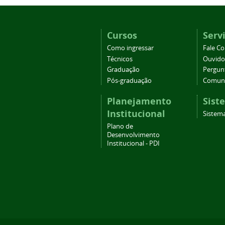
Cursos
Serv
Como ingressar
Fale C
Técnicos
Ouvido
Graduação
Pergun
Pós-graduação
Comuni
Planejamento
Sist
Institucional
Sistema
Plano de
Desenvolvimento
Institucional - PDI