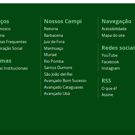
iços
Nossos Campi
Navegação
onosco
Reitoria
Acessibilidade
ria
Barbacena
Mapa do site
tas Frequentes
Juiz de Fora
Redes sociai
cação Social
Manhuaçu
Muriaé
YouTube
emas
Rio Pomba
Facebook
Santos Dumont
s Institucionais
Instagram
São João del-Rei
RSS
Avançado Bom Sucesso
Avançado Cataguases
O que é?
Avançado Ubá
Assine