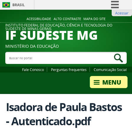
BRASIL
Acessar
Simplifique!
ACESSIBILIDADE
ALTO CONTRASTE
MAPA DO SITE
Comunica BR
INSTITUTO FEDERAL DE EDUCAÇÃO, CIÊNCIA E TECNOLOGIA DO
IF SUDESTE MG
SUDESTE DE MINAS GERAIS
Participe
Acesso à informação
MINISTÉRIO DA EDUCAÇÃO
Legislação
Buscar no portal
Bus
Canais
Fale Conosco
Perguntas frequentes
Comunicação Social
Isadora de Paula Bastos
- Autenticado.pdf