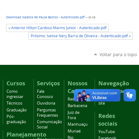
Download Isadora de Paula Bastos - Autenticado.pdf
— 85 KB
« Anterior Hilton Cardoso Marins Junior - Autenticado.pdf
Próximo: Ivelise Nery Barra de Oliveira - Autenticado.pdf »
Voltar para o topo
Cursos
Serviços
Nossos
Navegação
Campi
Como
Fale
Acessibilidade
ingressar
Conosco
Mapa do
Reitoria
Técnicos
Ouvidoria
site
Barbacena
Graduação
Perguntas
Juiz de
Redes
Frequentes
Pós-
Fora
graduação
Comunicação
sociais
Manhuaçu
Social
Muriaé
YouTube
Planejamento
Rio
Facebook