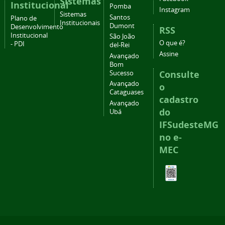
Sistemas
Institucional
Pomba
Instagram
Sistemas
Santos
Plano de
Institucionais
Dumont
Desenvolvimento
RSS
Institucional
São João
O que é?
- PDI
del-Rei
Assine
Avançado
Bom
Consulte
Sucesso
Avançado
o
Cataguases
cadastro
Avançado
do
Ubá
IFSudesteMG
no e-
MEC