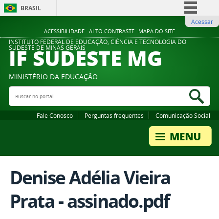
BRASIL
Acessar
Simplifique!
ACESSIBILIDADE
ALTO CONTRASTE
MAPA DO SITE
Comunica BR
INSTITUTO FEDERAL DE EDUCAÇÃO, CIÊNCIA E TECNOLOGIA DO
IF SUDESTE MG
SUDESTE DE MINAS GERAIS
Participe
Acesso à informação
MINISTÉRIO DA EDUCAÇÃO
Legislação
Buscar no portal
Bus
Canais
Fale Conosco
Perguntas frequentes
Comunicação Social
Denise Adélia Vieira
Prata - assinado.pdf