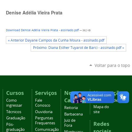
Denise Adélia Vieira Prata
Download Denise Adélia Vieira Prata - assinado.pdf
— 362 KB
« Anterior Dayane Campos da Cunha Moura - assinado.pdf
Próximo: Diana Esther Tuyarot de Barci - assinado.pdf »
Voltar para o topo
Cursos
Serviços
Nossos
Navegação
Campi
Como
Fale
Acessibilidade
ingressar
Conosco
Mapa do
Reitoria
Técnicos
Ouvidoria
site
Barbacena
Graduação
Perguntas
Juiz de
Redes
Frequentes
Pós-
Fora
graduação
Comunicação
sociais
Manhuaçu