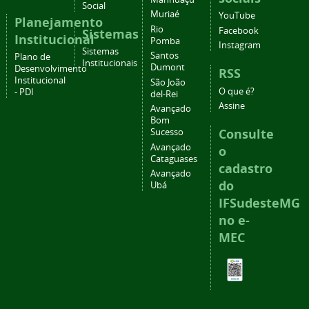
Social
Muriaé
YouTube
Planejamento
Rio
Facebook
Sistemas
Institucional
Pomba
Instagram
Sistemas
Santos
Plano de
Institucionais
Dumont
Desenvolvimento
RSS
Institucional
São João
O que é?
- PDI
del-Rei
Assine
Avançado
Bom
Consulte
Sucesso
Avançado
o
Cataguases
cadastro
Avançado
do
Ubá
IFSudesteMG
no e-
MEC