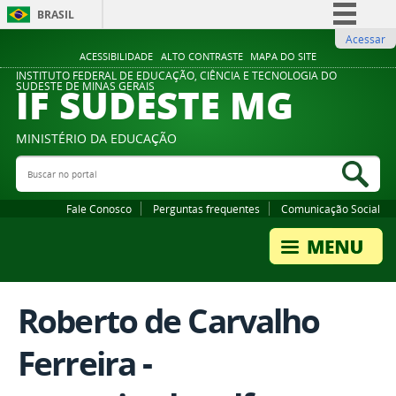
BRASIL
Acessar
Simplifique!
ACESSIBILIDADE
ALTO CONTRASTE
MAPA DO SITE
Comunica BR
INSTITUTO FEDERAL DE EDUCAÇÃO, CIÊNCIA E TECNOLOGIA DO
IF SUDESTE MG
SUDESTE DE MINAS GERAIS
Participe
Acesso à informação
MINISTÉRIO DA EDUCAÇÃO
Legislação
Buscar no portal
Bus
Canais
Fale Conosco
Perguntas frequentes
Comunicação Social
Roberto de Carvalho
Ferreira -