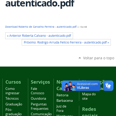
autenticado.pdf
Download Roberto de Carvalho Ferreira - autenticado.pdf
— 104 KB
« Anterior Roberta Calvano - autenticado.pdf
Próximo: Rodrigo Arruda Felício Ferreira - autenticado.pdf »
Voltar para o topo
Cursos
Serviços
Nossos
Navegação
Campi
Como
Fale
Acessibilidade
ingressar
Conosco
Mapa do
Reitoria
Técnicos
Ouvidoria
site
Barbacena
Graduação
Perguntas
Juiz de
Redes
Frequentes
Pós-
Fora
graduação
Comunicação
sociais