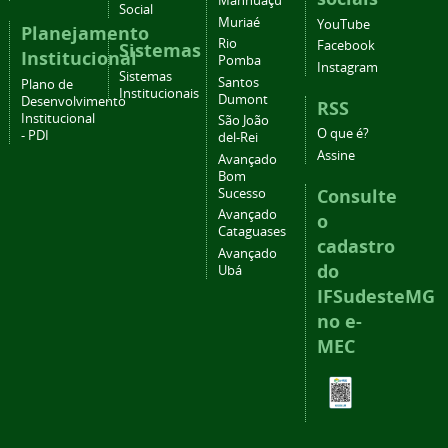
Manhuaçu
Social
Muriaé
YouTube
Planejamento
Rio
Facebook
Sistemas
Institucional
Pomba
Instagram
Sistemas
Santos
Plano de
Institucionais
Dumont
Desenvolvimento
RSS
Institucional
São João
O que é?
- PDI
del-Rei
Assine
Avançado
Bom
Consulte
Sucesso
Avançado
o
Cataguases
cadastro
Avançado
do
Ubá
IFSudesteMG
no e-
MEC