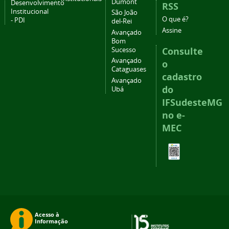
Dumont
Desenvolvimento
RSS
Institucional
São João
O que é?
- PDI
del-Rei
Assine
Avançado
Bom
Consulte
Sucesso
Avançado
o
Cataguases
cadastro
Avançado
do
Ubá
IFSudesteMG
no e-
MEC