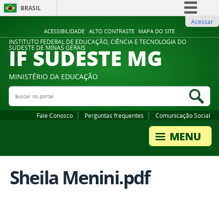
BRASIL
Acessar
Simplifique!
ACESSIBILIDADE
ALTO CONTRASTE
MAPA DO SITE
Comunica BR
INSTITUTO FEDERAL DE EDUCAÇÃO, CIÊNCIA E TECNOLOGIA DO
IF SUDESTE MG
SUDESTE DE MINAS GERAIS
Participe
Acesso à informação
MINISTÉRIO DA EDUCAÇÃO
Legislação
Buscar no portal
Bus
Canais
Fale Conosco
Perguntas frequentes
Comunicação Social
Sheila Menini.pdf