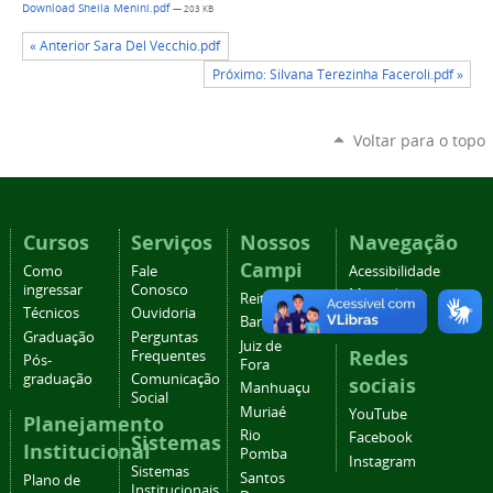
Download Sheila Menini.pdf
— 203 KB
« Anterior Sara Del Vecchio.pdf
Próximo: Silvana Terezinha Faceroli.pdf »
Voltar para o topo
Cursos
Serviços
Nossos
Navegação
Campi
Como
Fale
Acessibilidade
ingressar
Conosco
Mapa do
Reitoria
Técnicos
Ouvidoria
site
Barbacena
Graduação
Perguntas
Juiz de
Redes
Frequentes
Pós-
Fora
graduação
Comunicação
sociais
Manhuaçu
Social
Muriaé
YouTube
Planejamento
Rio
Facebook
Sistemas
Institucional
Pomba
Instagram
Sistemas
Santos
Plano de
Institucionais