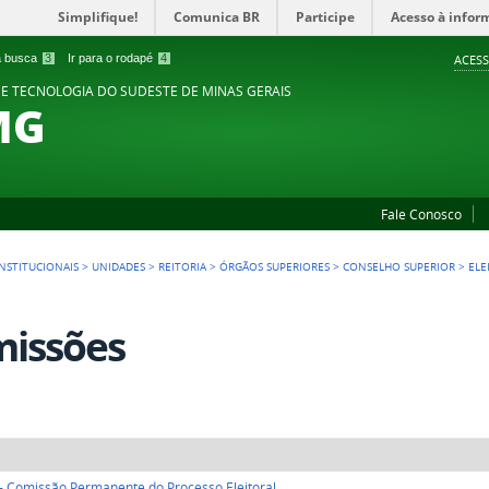
Simplifique!
Comunica BR
Participe
Acesso à infor
 a busca
3
Ir para o rodapé
4
ACESS
 E TECNOLOGIA DO SUDESTE DE MINAS GERAIS
MG
Fale Conosco
NSTITUCIONAIS
>
UNIDADES
>
REITORIA
>
ÓRGÃOS SUPERIORES
>
CONSELHO SUPERIOR
>
ELE
issões
 - Comissão Permanente do Processo Eleitoral