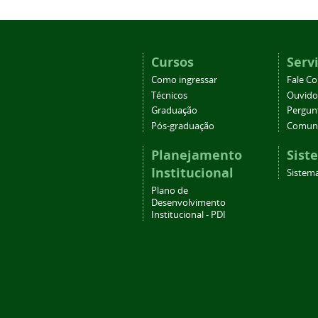
Cursos
Serv
Como ingressar
Fale C
Técnicos
Ouvido
Graduação
Pergun
Pós-graduação
Comuni
Planejamento
Sist
Institucional
Sistema
Plano de
Desenvolvimento
Institucional - PDI