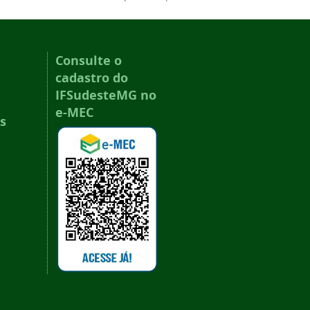
Consulte o
cadastro do
IFSudesteMG no
e-MEC
s