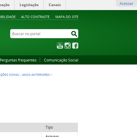
Acessar
mação
Legislação
Canais
IBILIDADE
ALTO CONTRASTE
MAPA DO SITE
Buscar no portal
Buscar no portal
YouTube
Instagram
Facebook
Perguntas frequentes
Comunicação Social
IÇÕES CONSU - ANOS ANTERIORES
>
Tipo
Arquivo