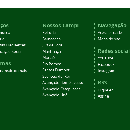
iços
Nossos Campi
Navegação
onosco
Reitoria
Acessibilidade
ria
Barbacena
Mapa do site
tas Frequentes
Juiz de Fora
Redes sociai
cação Social
Manhuaçu
Muriaé
YouTube
emas
Rio Pomba
Facebook
Santos Dumont
s Institucionais
Instagram
São João del-Rei
RSS
Avançado Bom Sucesso
Avançado Cataguases
O que é?
Avançado Ubá
Assine