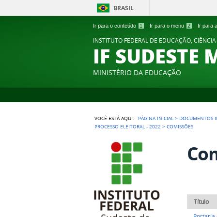
BRASIL
Ir para o conteúdo
1
Ir para o menu
2
Ir para
INSTITUTO FEDERAL DE EDUCAÇÃO, CIÊNCIA
IF SUDESTE 
MINISTÉRIO DA EDUCAÇÃO
VOCÊ ESTÁ AQUI:
PÁGINA INICIAL
>
DOCUMENTOS I
PROCESSO ELEITORAL - 2022
>
COMISSÕES
Com
Título
Portaria