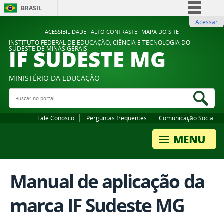
BRASIL
Acessar
Simplifique!
ACESSIBILIDADE
ALTO CONTRASTE
MAPA DO SITE
Comunica BR
INSTITUTO FEDERAL DE EDUCAÇÃO, CIÊNCIA E TECNOLOGIA DO
IF SUDESTE MG
SUDESTE DE MINAS GERAIS
Participe
Acesso à informação
MINISTÉRIO DA EDUCAÇÃO
Legislação
Buscar no portal
Bus
Canais
Fale Conosco
Perguntas frequentes
Comunicação Social
Manual de aplicação da
marca IF Sudeste MG