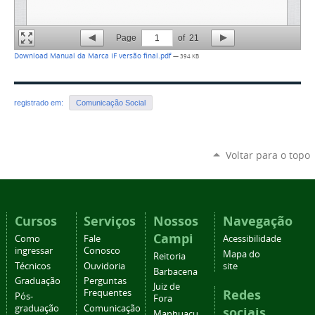
Page
1
of
21
Download Manual da Marca IF versão final.pdf
— 394 KB
registrado em:
Comunicação Social
Voltar para o topo
Cursos
Serviços
Nossos
Navegação
Campi
Como
Fale
Acessibilidade
ingressar
Conosco
Mapa do
Reitoria
Técnicos
Ouvidoria
site
Barbacena
Graduação
Perguntas
Juiz de
Redes
Frequentes
Pós-
Fora
graduação
Comunicação
sociais
Manhuaçu