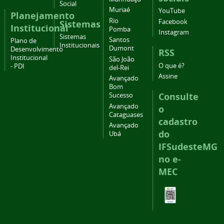
Social
Muriaé
YouTube
Planejamento
Rio
Facebook
Sistemas
Institucional
Pomba
Instagram
Sistemas
Santos
Plano de
Institucionais
Dumont
Desenvolvimento
RSS
Institucional
São João
O que é?
- PDI
del-Rei
Assine
Avançado
Bom
Consulte
Sucesso
Avançado
o
Cataguases
cadastro
Avançado
do
Ubá
IFSudesteMG
no e-
MEC