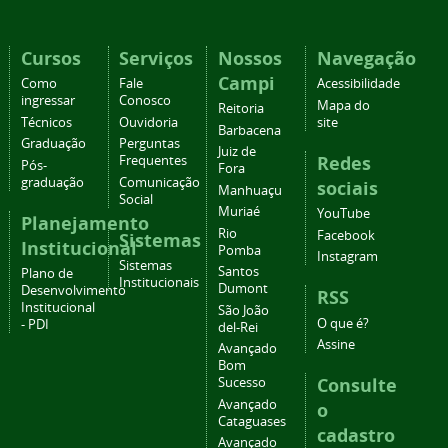
Cursos
Serviços
Nossos
Navegação
Campi
Como
Fale
Acessibilidade
ingressar
Conosco
Mapa do
Reitoria
Técnicos
Ouvidoria
site
Barbacena
Graduação
Perguntas
Juiz de
Redes
Frequentes
Pós-
Fora
graduação
Comunicação
sociais
Manhuaçu
Social
Muriaé
YouTube
Planejamento
Rio
Facebook
Sistemas
Institucional
Pomba
Instagram
Sistemas
Santos
Plano de
Institucionais
Dumont
Desenvolvimento
RSS
Institucional
São João
O que é?
- PDI
del-Rei
Assine
Avançado
Bom
Consulte
Sucesso
Avançado
o
Cataguases
cadastro
Avançado