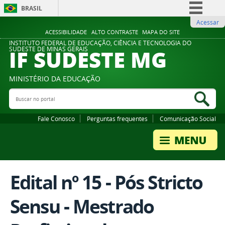
BRASIL
Acessar
Simplifique!
ACESSIBILIDADE
ALTO CONTRASTE
MAPA DO SITE
Comunica BR
INSTITUTO FEDERAL DE EDUCAÇÃO, CIÊNCIA E TECNOLOGIA DO
IF SUDESTE MG
SUDESTE DE MINAS GERAIS
Participe
Acesso à informação
MINISTÉRIO DA EDUCAÇÃO
Legislação
Buscar no portal
Bus
Canais
Fale Conosco
Perguntas frequentes
Comunicação Social
Edital nº 15 - Pós Stricto
Sensu - Mestrado