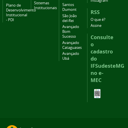
Instagram
Sistemas
Santos
Plano de
Institucionais
Dumont
Desenvolvimento
RSS
Institucional
São João
O que é?
- PDI
del-Rei
Assine
Avançado
Bom
Consulte
Sucesso
Avançado
o
Cataguases
cadastro
Avançado
do
Ubá
IFSudesteMG
no e-
MEC