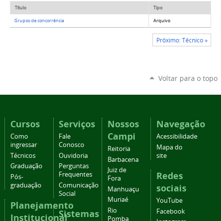
Título
Tipo
Grupos de concorrência
Arquivo
Próximo: Técnico »
Voltar para o topo
Cursos
Serviços
Nossos
Navegação
Campi
Como
Fale
Acessibilidade
ingressar
Conosco
Mapa do
Reitoria
Técnicos
Ouvidoria
site
Barbacena
Graduação
Perguntas
Juiz de
Redes
Frequentes
Pós-
Fora
graduação
Comunicação
sociais
Manhuaçu
Social
Muriaé
YouTube
Planejamento
Rio
Facebook
Sistemas
Institucional
Pomba