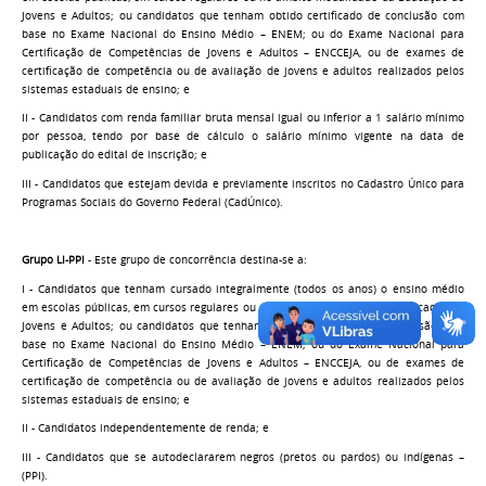
Jovens e Adultos; ou candidatos que tenham obtido certificado de conclusão com
base no Exame Nacional do Ensino Médio – ENEM; ou do Exame Nacional para
Certificação de Competências de Jovens e Adultos – ENCCEJA, ou de exames de
certificação de competência ou de avaliação de jovens e adultos realizados pelos
sistemas estaduais de ensino; e
II - Candidatos com renda familiar bruta mensal igual ou inferior a 1 salário mínimo
por pessoa, tendo por base de cálculo o salário mínimo vigente na data de
publicação do edital de inscrição; e
III - Candidatos que estejam devida e previamente inscritos no Cadastro Único para
Programas Sociais do Governo Federal (CadÚnico).
Grupo LI-PPI
- Este grupo de concorrência destina-se a:
I - Candidatos que tenham cursado integralmente (todos os anos) o ensino médio
em escolas públicas, em cursos regulares ou no âmbito modalidade da Educação de
Jovens e Adultos; ou candidatos que tenham obtido certificado de conclusão com
base no Exame Nacional do Ensino Médio – ENEM; ou do Exame Nacional para
Certificação de Competências de Jovens e Adultos – ENCCEJA, ou de exames de
certificação de competência ou de avaliação de jovens e adultos realizados pelos
sistemas estaduais de ensino; e
II - Candidatos independentemente de renda; e
III - Candidatos que se autodeclararem negros (pretos ou pardos) ou indígenas –
(PPI).