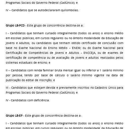
Programas Sociais do Governo Federal (CadÚnico); e
IV – Candidatos que se autodeclararam quilombolas.
Grupo LB-PCD
- Este grupo de concorrência destina-se a:
I - Candidatos que tenham cursado integralmente (todos os anos) o ensino médio
em escolas públicas, em cursos regulares ou no âmbito modalidade da Educação de
Jovens e Adultos; ou candidatos que tenham obtido certificado de conclusão com
base no Exame Nacional do Ensino Médio – ENEM; ou do Exame Nacional para
Certificação de Competências de Jovens e Adultos – ENCCEJA, ou de exames de
certificação de competência ou de avaliação de jovens e adultos realizados pelos
sistemas estaduais de ensino; e
II – Candidatos com renda familiar bruta mensal igual ou inferior a 1 salário mínimo
por pessoa, tendo por base de cálculo o salário mínimo vigente na data de
publicação do edital de inscrição; e
III - Candidatos que estejam devida e previamente inscritos no Cadastro Único para
Programas Sociais do Governo Federal (CadÚnico); e
IV - Candidatos com deficiência.
Grupo LB-EP
- Este grupo de concorrência destina-se a:
I - Candidatos que tenham cursado integralmente (todos os anos) o ensino médio
em escolas públicas, em cursos regulares ou no âmbito modalidade da Educação de