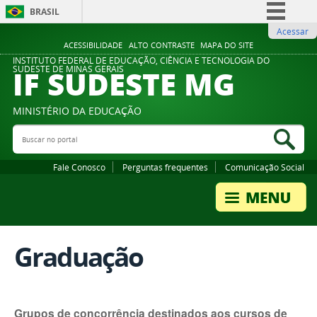
BRASIL
Acessar
Simplifique!
ACESSIBILIDADE
ALTO CONTRASTE
MAPA DO SITE
Comunica BR
INSTITUTO FEDERAL DE EDUCAÇÃO, CIÊNCIA E TECNOLOGIA DO
IF SUDESTE MG
SUDESTE DE MINAS GERAIS
Participe
Acesso à informação
MINISTÉRIO DA EDUCAÇÃO
Legislação
Buscar no portal
Bus
Canais
Fale Conosco
Perguntas frequentes
Comunicação Social
Graduação
Grupos de concorrência destinados aos cursos de