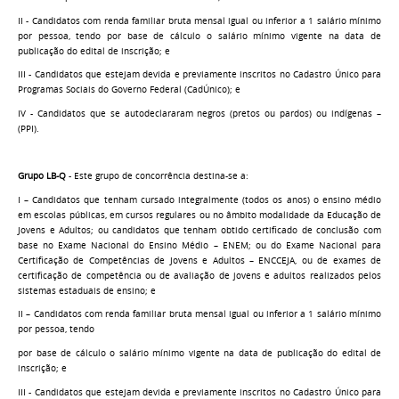
II - Candidatos com renda familiar bruta mensal igual ou inferior a 1 salário mínimo
por pessoa, tendo por base de cálculo o salário mínimo vigente na data de
publicação do edital de inscrição; e
III - Candidatos que estejam devida e previamente inscritos no Cadastro Único para
Programas Sociais do Governo Federal (CadÚnico); e
IV - Candidatos que se autodeclararam negros (pretos ou pardos) ou indígenas –
(PPI).
Grupo LB-Q
- Este grupo de concorrência destina-se a:
I – Candidatos que tenham cursado integralmente (todos os anos) o ensino médio
em escolas públicas, em cursos regulares ou no âmbito modalidade da Educação de
Jovens e Adultos; ou candidatos que tenham obtido certificado de conclusão com
base no Exame Nacional do Ensino Médio – ENEM; ou do Exame Nacional para
Certificação de Competências de Jovens e Adultos – ENCCEJA, ou de exames de
certificação de competência ou de avaliação de jovens e adultos realizados pelos
sistemas estaduais de ensino; e
II – Candidatos com renda familiar bruta mensal igual ou inferior a 1 salário mínimo
por pessoa, tendo
por base de cálculo o salário mínimo vigente na data de publicação do edital de
inscrição; e
III - Candidatos que estejam devida e previamente inscritos no Cadastro Único para