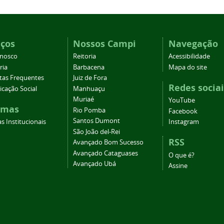
iços
Nossos Campi
Navegação
onosco
Reitoria
Acessibilidade
ria
Barbacena
Mapa do site
tas Frequentes
Juiz de Fora
Redes sociai
cação Social
Manhuaçu
Muriaé
YouTube
emas
Rio Pomba
Facebook
Santos Dumont
s Institucionais
Instagram
São João del-Rei
RSS
Avançado Bom Sucesso
Avançado Cataguases
O que é?
Avançado Ubá
Assine