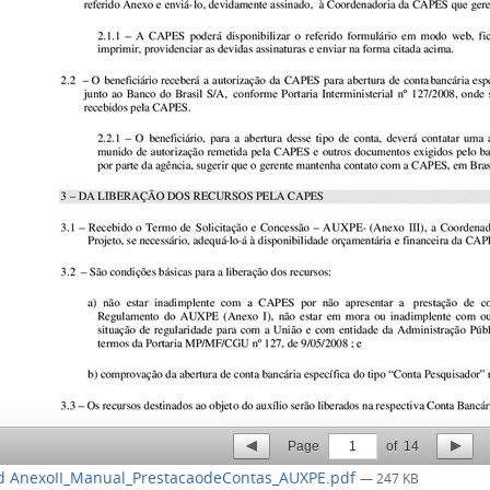
Page
1
of
14
 AnexoII_Manual_PrestacaodeContas_AUXPE.pdf
— 247 KB