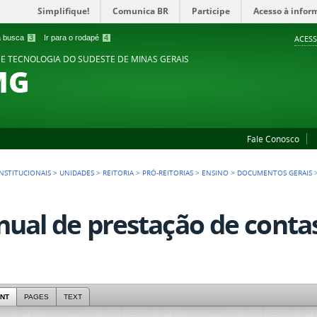
Simplifique!
Comunica BR
Participe
Acesso à infor
 a busca
3
Ir para o rodapé
4
ACESS
 E TECNOLOGIA DO SUDESTE DE MINAS GERAIS
MG
Fale Conosco
NSTITUCIONAIS
>
UNIDADES
>
REITORIA
>
PRÓ-REITORIAS
>
ENSINO
>
DOCUMENTOS GERAIS
ual de prestação de conta
NT
PAGES
TEXT