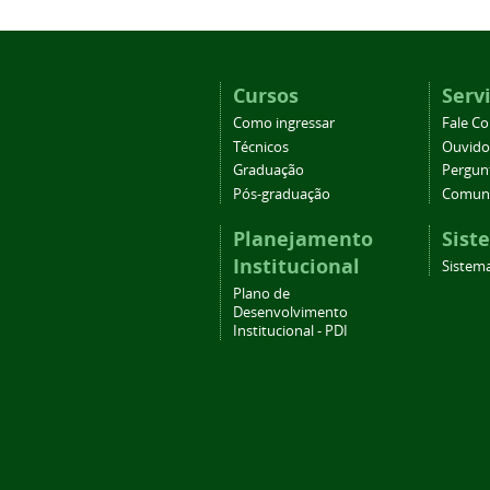
Cursos
Serv
Como ingressar
Fale C
Técnicos
Ouvido
Graduação
Pergun
Pós-graduação
Comuni
Planejamento
Sist
Institucional
Sistema
Plano de
Desenvolvimento
Institucional - PDI