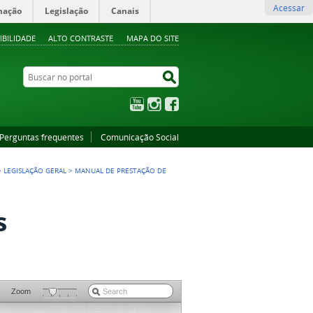
Acessar
mação
Legislação
Canais
IBILIDADE
ALTO CONTRASTE
MAPA DO SITE
Buscar no portal
Buscar no portal
YouTube
Instagram
Facebook
Perguntas frequentes
Comunicação Social
>
LEGISLAÇÃO GERAL
>
MANUAL DE PRESTAÇÃO DE
s
Zoom