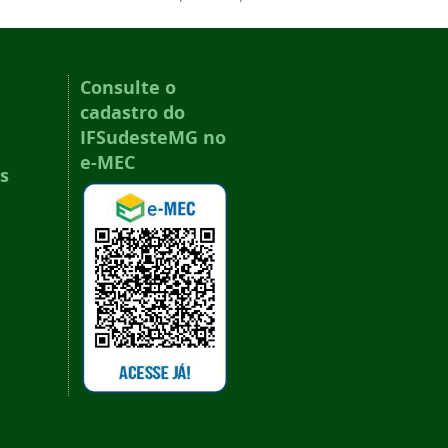
Consulte o
cadastro do
IFSudesteMG no
e-MEC
s