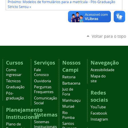
Próximo: Modelos de formulários para a matrícula - Pós-Graduação
Stricto Sensu »
Voltar para o topo
Cursos
Serviços
Nossos
Navegação
Campi
Como
Fale
Acessibilidade
ingressar
Conosco
Mapa do
Reitoria
Técnicos
Ouvidoria
site
Barbacena
Graduação
Perguntas
Juiz de
Redes
Frequentes
Pós-
Fora
graduação
Comunicação
sociais
Manhuaçu
Social
Muriaé
YouTube
Planejamento
Rio
Facebook
Sistemas
Institucional
Pomba
Instagram
Sistemas
Santos
Plano de
Institucionais