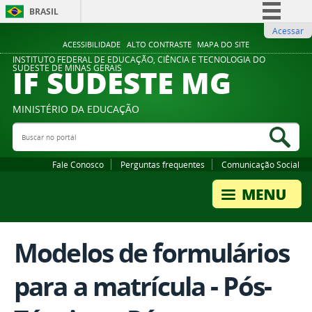
BRASIL
Acessar
Simplifique!
ACESSIBILIDADE
ALTO CONTRASTE
MAPA DO SITE
Comunica BR
INSTITUTO FEDERAL DE EDUCAÇÃO, CIÊNCIA E TECNOLOGIA DO
IF SUDESTE MG
SUDESTE DE MINAS GERAIS
Participe
Acesso à informação
MINISTÉRIO DA EDUCAÇÃO
Legislação
Buscar no portal
Bus
Canais
Fale Conosco
Perguntas frequentes
Comunicação Social
Modelos de formulários
para a matrícula - Pós-