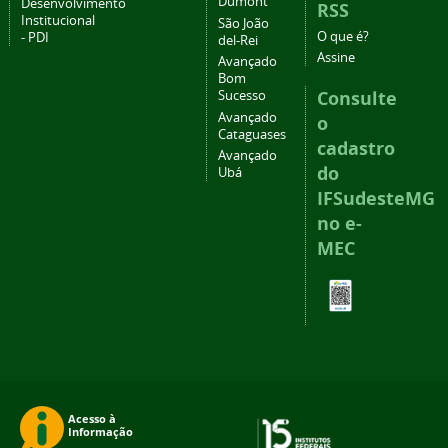
Dumont
Desenvolvimento
RSS
Institucional
São João
O que é?
- PDI
del-Rei
Assine
Avançado
Bom
Consulte
Sucesso
Avançado
o
Cataguases
cadastro
Avançado
do
Ubá
IFSudesteMG
no e-
MEC