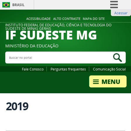
BRASIL
Acessar
Simplifique!
ACESSIBILIDADE
ALTO CONTRASTE
MAPA DO SITE
Comunica BR
INSTITUTO FEDERAL DE EDUCAÇÃO, CIÊNCIA E TECNOLOGIA DO
IF SUDESTE MG
SUDESTE DE MINAS GERAIS
Participe
Acesso à informação
MINISTÉRIO DA EDUCAÇÃO
Legislação
Buscar no portal
Bus
Canais
Fale Conosco
Perguntas frequentes
Comunicação Social
2019