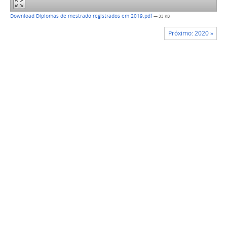
Download Diplomas de mestrado registrados em 2019.pdf
— 33 KB
Próximo: 2020 »
Voltar para o topo
Cursos
Serviços
Nossos
Navegação
Campi
Como
Fale
Acessibilidade
ingressar
Conosco
Mapa do
Reitoria
Técnicos
Ouvidoria
site
Barbacena
Graduação
Perguntas
Juiz de
Redes
Frequentes
Pós-
Fora
graduação
Comunicação
sociais
Manhuaçu
Social
Muriaé
YouTube
Planejamento
Rio
Facebook
Sistemas
Institucional
Pomba
Instagram
Sistemas