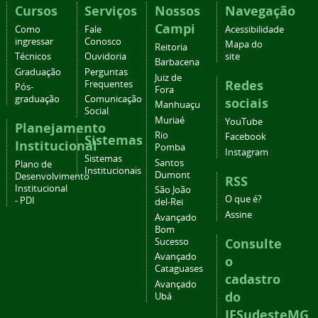
Cursos
Serviços
Nossos
Navegação
Campi
Como
Fale
Acessibilidade
ingressar
Conosco
Mapa do
Reitoria
Técnicos
Ouvidoria
site
Barbacena
Graduação
Perguntas
Juiz de
Redes
Frequentes
Pós-
Fora
graduação
Comunicação
sociais
Manhuaçu
Social
Muriaé
YouTube
Planejamento
Rio
Facebook
Sistemas
Institucional
Pomba
Instagram
Sistemas
Santos
Plano de
Institucionais
Dumont
Desenvolvimento
RSS
Institucional
São João
O que é?
- PDI
del-Rei
Assine
Avançado
Bom
Consulte
Sucesso
Avançado
o
Cataguases
cadastro
Avançado
do
Ubá
IFSudesteMG