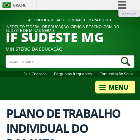
BRASIL
Acessar
Simplifique!
ACESSIBILIDADE
ALTO CONTRASTE
MAPA DO SITE
Comunica BR
INSTITUTO FEDERAL DE EDUCAÇÃO, CIÊNCIA E TECNOLOGIA DO
IF SUDESTE MG
SUDESTE DE MINAS GERAIS
Participe
Acesso à informação
MINISTÉRIO DA EDUCAÇÃO
Legislação
Buscar no portal
Bus
Canais
Fale Conosco
Perguntas frequentes
Comunicação Social
PLANO DE TRABALHO
INDIVIDUAL DO