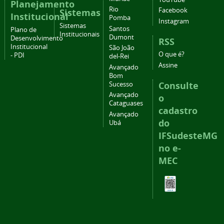
Planejamento
Rio
Facebook
Sistemas
Institucional
Pomba
Instagram
Sistemas
Santos
Plano de
Institucionais
Dumont
Desenvolvimento
RSS
Institucional
São João
O que é?
- PDI
del-Rei
Assine
Avançado
Bom
Consulte
Sucesso
Avançado
o
Cataguases
cadastro
Avançado
do
Ubá
IFSudesteMG
no e-
MEC