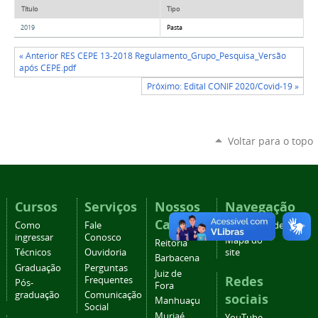
Título
Tipo
2019
Pasta
« Anterior RES CEPE 13-2018 Regulamento_Grupo_Pesquisa_Versão
após CEPE.pdf
Próximo: Edital CONIF 2020/Covid-19 »
Voltar para o topo
Cursos
Serviços
Nossos
Navegação
Campi
Como
Fale
Acessibilidade
ingressar
Conosco
Mapa do
Reitoria
Técnicos
Ouvidoria
site
Barbacena
Graduação
Perguntas
Juiz de
Redes
Frequentes
Pós-
Fora
graduação
Comunicação
sociais
Manhuaçu
Social
Muriaé
YouTube