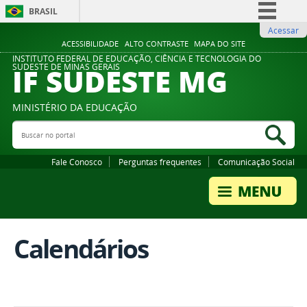
BRASIL
Acessar
Simplifique!
ACESSIBILIDADE
ALTO CONTRASTE
MAPA DO SITE
Comunica BR
INSTITUTO FEDERAL DE EDUCAÇÃO, CIÊNCIA E TECNOLOGIA DO
IF SUDESTE MG
SUDESTE DE MINAS GERAIS
Participe
Acesso à informação
MINISTÉRIO DA EDUCAÇÃO
Legislação
Buscar no portal
Bus
Canais
Fale Conosco
Perguntas frequentes
Comunicação Social
Calendários