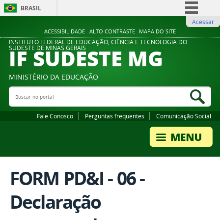
BRASIL
Acessar
Simplifique!
ACESSIBILIDADE
ALTO CONTRASTE
MAPA DO SITE
Comunica BR
INSTITUTO FEDERAL DE EDUCAÇÃO, CIÊNCIA E TECNOLOGIA DO
IF SUDESTE MG
SUDESTE DE MINAS GERAIS
Participe
Acesso à informação
MINISTÉRIO DA EDUCAÇÃO
Legislação
Buscar no portal
Bus
Canais
Fale Conosco
Perguntas frequentes
Comunicação Social
FORM PD&I - 06 -
Declaração