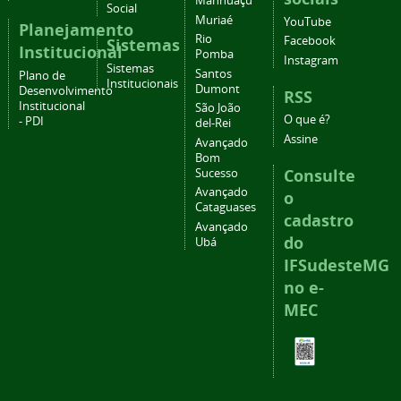
Manhuaçu
Social
Muriaé
YouTube
Planejamento
Rio
Facebook
Sistemas
Institucional
Pomba
Instagram
Sistemas
Santos
Plano de
Institucionais
Dumont
Desenvolvimento
RSS
Institucional
São João
O que é?
- PDI
del-Rei
Assine
Avançado
Bom
Consulte
Sucesso
Avançado
o
Cataguases
cadastro
Avançado
do
Ubá
IFSudesteMG
no e-
MEC