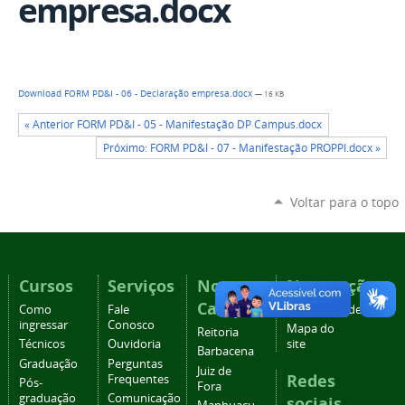
empresa.docx
Download FORM PD&I - 06 - Declaração empresa.docx
— 16 KB
« Anterior FORM PD&I - 05 - Manifestação DP Campus.docx
Próximo: FORM PD&I - 07 - Manifestação PROPPI.docx »
Voltar para o topo
Cursos
Serviços
Nossos
Navegação
Campi
Como
Fale
Acessibilidade
ingressar
Conosco
Mapa do
Reitoria
Técnicos
Ouvidoria
site
Barbacena
Graduação
Perguntas
Juiz de
Redes
Frequentes
Pós-
Fora
graduação
Comunicação
sociais