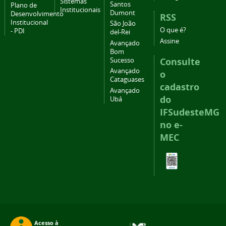
Sistemas
Santos
Plano de
Institucionais
Dumont
Desenvolvimento
RSS
Institucional
São João
O que é?
- PDI
del-Rei
Assine
Avançado
Bom
Consulte
Sucesso
Avançado
o
Cataguases
cadastro
Avançado
do
Ubá
IFSudesteMG
no e-
MEC