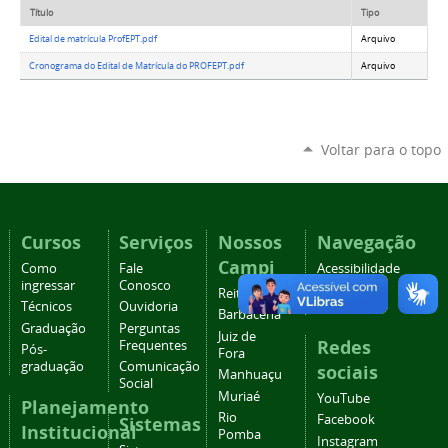
Título
Tipo
Edital de matrícula ProfEPT.pdf
Arquivo
Cronograma do Edital de Matrícula do PROFEPT.pdf
Arquivo
Voltar para o topo
Cursos
Serviços
Nossos
Navegação
Campi
Como
Fale
Acessibilidade
ingressar
Conosco
Mapa do
Reitoria
Técnicos
Ouvidoria
site
Barbacena
Graduação
Perguntas
Juiz de
Redes
Frequentes
Pós-
Fora
graduação
Comunicação
sociais
Manhuaçu
Social
Muriaé
YouTube
Planejamento
Rio
Facebook
Sistemas
Institucional
Pomba
Instagram