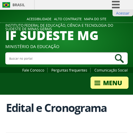
BRASIL
Acessar
Simplifique!
ACESSIBILIDADE
ALTO CONTRASTE
MAPA DO SITE
Comunica BR
INSTITUTO FEDERAL DE EDUCAÇÃO, CIÊNCIA E TECNOLOGIA DO
IF SUDESTE MG
SUDESTE DE MINAS GERAIS
Participe
Acesso à informação
MINISTÉRIO DA EDUCAÇÃO
Legislação
Buscar no portal
Bus
Canais
Fale Conosco
Perguntas frequentes
Comunicação Social
Edital e Cronograma