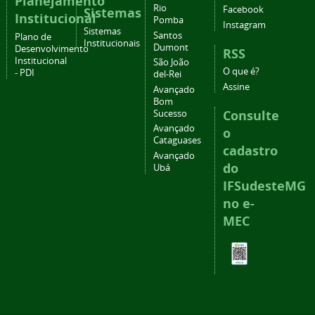
Planejamento
Rio
Facebook
Sistemas
Institucional
Pomba
Instagram
Sistemas
Santos
Plano de
Institucionais
Dumont
Desenvolvimento
RSS
Institucional
São João
O que é?
- PDI
del-Rei
Assine
Avançado
Bom
Consulte
Sucesso
Avançado
o
Cataguases
cadastro
Avançado
do
Ubá
IFSudesteMG
no e-
MEC