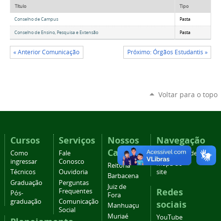
Título
Tipo
Conselho de Campus
Pasta
Conselho de Ensino, Pesquisa e Extensão
Pasta
« Anterior Comunicação
Próximo: Órgãos Estudantis »
Voltar para o topo
Cursos
Serviços
Nossos
Navegação
Campi
Como
Fale
Acessibilidade
ingressar
Conosco
Mapa do
Reitoria
Técnicos
Ouvidoria
site
Barbacena
Graduação
Perguntas
Juiz de
Redes
Frequentes
Pós-
Fora
graduação
Comunicação
sociais
Manhuaçu
Social
Muriaé
YouTube