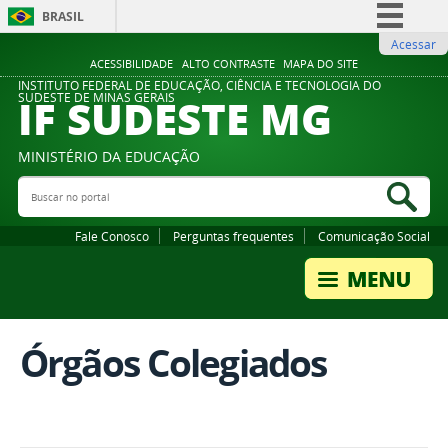
BRASIL
Acessar
Simplifique!
ACESSIBILIDADE
ALTO CONTRASTE
MAPA DO SITE
Comunica BR
INSTITUTO FEDERAL DE EDUCAÇÃO, CIÊNCIA E TECNOLOGIA DO
IF SUDESTE MG
SUDESTE DE MINAS GERAIS
Participe
Acesso à informação
MINISTÉRIO DA EDUCAÇÃO
Legislação
Buscar no portal
Bus
Canais
Fale Conosco
Perguntas frequentes
Comunicação Social
Órgãos Colegiados