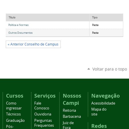
Título
Tipo
Política e Normas
Pasta
Outros Documentos
Pasta
« Anterior Conselho de Campus
Voltar para o topo
Cursos
Serviços
Nossos
Navegação
Campi
Como
Fale
Acessibilidade
ingressar
Conosco
Mapa do
Reitoria
Técnicos
Ouvidoria
site
Barbacena
Graduação
Perguntas
Juiz de
Redes
Frequentes
Pós-
Fora