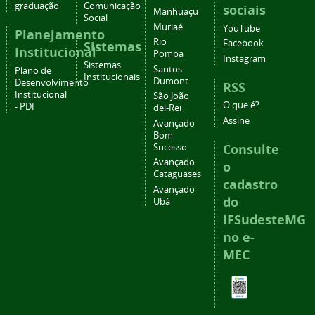
graduação
Comunicação
sociais
Manhuaçu
Social
Muriaé
YouTube
Planejamento
Rio
Facebook
Sistemas
Institucional
Pomba
Instagram
Sistemas
Santos
Plano de
Institucionais
Dumont
Desenvolvimento
RSS
Institucional
São João
O que é?
- PDI
del-Rei
Assine
Avançado
Bom
Consulte
Sucesso
Avançado
o
Cataguases
cadastro
Avançado
do
Ubá
IFSudesteMG
no e-
MEC