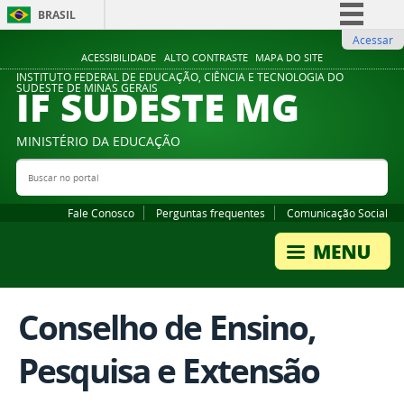
BRASIL
Acessar
Simplifique!
ACESSIBILIDADE
ALTO CONTRASTE
MAPA DO SITE
Comunica BR
INSTITUTO FEDERAL DE EDUCAÇÃO, CIÊNCIA E TECNOLOGIA DO
IF SUDESTE MG
SUDESTE DE MINAS GERAIS
Participe
Acesso à informação
MINISTÉRIO DA EDUCAÇÃO
Legislação
Buscar no portal
Bus
Canais
Fale Conosco
Perguntas frequentes
Comunicação Social
Conselho de Ensino,
Pesquisa e Extensão