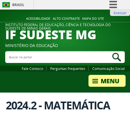
BRASIL
Acessar
Simplifique!
ACESSIBILIDADE
ALTO CONTRASTE
MAPA DO SITE
Comunica BR
INSTITUTO FEDERAL DE EDUCAÇÃO, CIÊNCIA E TECNOLOGIA DO
IF SUDESTE MG
SUDESTE DE MINAS GERAIS
Participe
Acesso à informação
MINISTÉRIO DA EDUCAÇÃO
Legislação
Buscar no portal
Bus
Canais
Fale Conosco
Perguntas frequentes
Comunicação Social
2024.2 - MATEMÁTICA