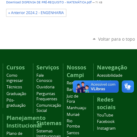
Download DISPENSA DE PRÉ-REQUISITO - MATEMÁTICA.pdf
— 71 KB
« Anterior 2024.2 - ENGENHARIA
Voltar para o topo
Cursos
Serviços
Nossos
Navegação
Campi
Como
Fale
Acessibilidade
ingressar
Conosco
Mapa do
Reitoria
Técnicos
Ouvidoria
site
Barbacena
Graduação
Perguntas
Juiz de
Redes
Frequentes
Pós-
Fora
graduação
Comunicação
sociais
Manhuaçu
Social
Muriaé
YouTube
Planejamento
Rio
Facebook
Sistemas
Institucional
Pomba
Instagram
Sistemas
Santos
Plano de
Institucionais