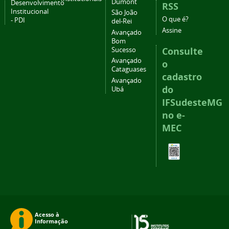
Dumont
Desenvolvimento
RSS
Institucional
São João
O que é?
- PDI
del-Rei
Assine
Avançado
Bom
Consulte
Sucesso
Avançado
o
Cataguases
cadastro
Avançado
do
Ubá
IFSudesteMG
no e-
MEC