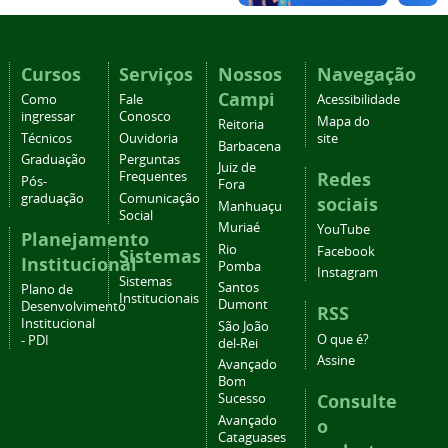
Cursos
Serviços
Nossos
Navegação
Campi
Como
Fale
Acessibilidade
ingressar
Conosco
Mapa do
Reitoria
Técnicos
Ouvidoria
site
Barbacena
Graduação
Perguntas
Juiz de
Redes
Frequentes
Pós-
Fora
graduação
Comunicação
sociais
Manhuaçu
Social
Muriaé
YouTube
Planejamento
Rio
Facebook
Sistemas
Institucional
Pomba
Instagram
Sistemas
Santos
Plano de
Institucionais
Dumont
Desenvolvimento
RSS
Institucional
São João
O que é?
- PDI
del-Rei
Assine
Avançado
Bom
Consulte
Sucesso
Avançado
o
Cataguases