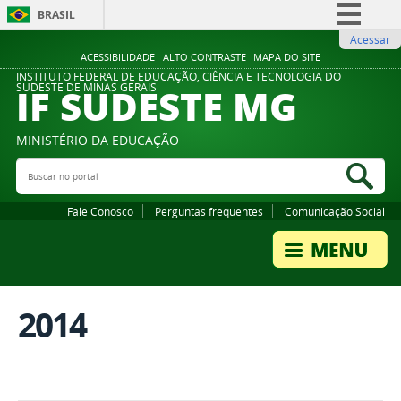
BRASIL
Acessar
Simplifique!
ACESSIBILIDADE
ALTO CONTRASTE
MAPA DO SITE
Comunica BR
INSTITUTO FEDERAL DE EDUCAÇÃO, CIÊNCIA E TECNOLOGIA DO
IF SUDESTE MG
SUDESTE DE MINAS GERAIS
Participe
Acesso à informação
MINISTÉRIO DA EDUCAÇÃO
Legislação
Buscar no portal
Bus
Canais
Fale Conosco
Perguntas frequentes
Comunicação Social
2014