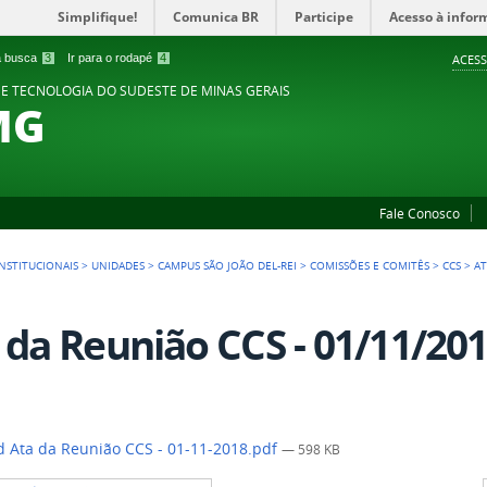
Simplifique!
Comunica BR
Participe
Acesso à infor
 a busca
3
Ir para o rodapé
4
ACESS
 E TECNOLOGIA DO SUDESTE DE MINAS GERAIS
MG
Fale Conosco
NSTITUCIONAIS
>
UNIDADES
>
CAMPUS SÃO JOÃO DEL-REI
>
COMISSÕES E COMITÊS
>
CCS
>
AT
 da Reunião CCS - 01/11/20
 Ata da Reunião CCS - 01-11-2018.pdf
— 598 KB