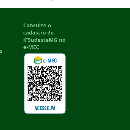
Consulte o
cadastro do
IFSudesteMG no
e-MEC
s