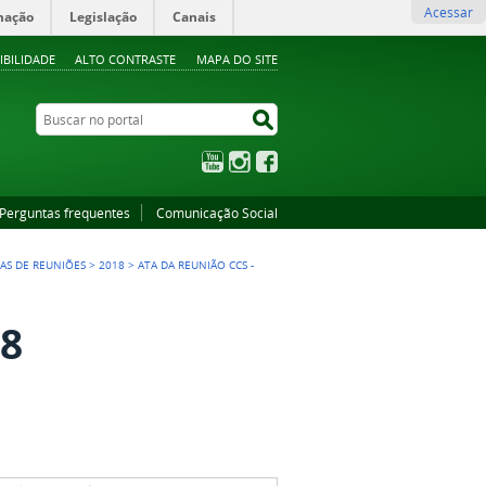
Acessar
mação
Legislação
Canais
IBILIDADE
ALTO CONTRASTE
MAPA DO SITE
Buscar no portal
Buscar no portal
YouTube
Instagram
Facebook
Perguntas frequentes
Comunicação Social
AS DE REUNIÕES
>
2018
>
ATA DA REUNIÃO CCS -
18