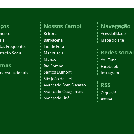
iços
Nossos Campi
Navegação
onosco
Reitoria
Acessibilidade
ria
Barbacena
Mapa do site
tas Frequentes
Juiz de Fora
Redes sociai
cação Social
Manhuaçu
Muriaé
YouTube
emas
Rio Pomba
Facebook
Santos Dumont
s Institucionais
Instagram
São João del-Rei
RSS
Avançado Bom Sucesso
Avançado Cataguases
O que é?
Avançado Ubá
Assine