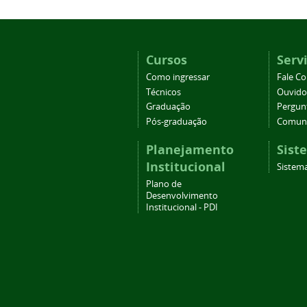
Cursos
Serv
Como ingressar
Fale C
Técnicos
Ouvido
Graduação
Pergun
Pós-graduação
Comuni
Planejamento
Sist
Institucional
Sistema
Plano de
Desenvolvimento
Institucional - PDI