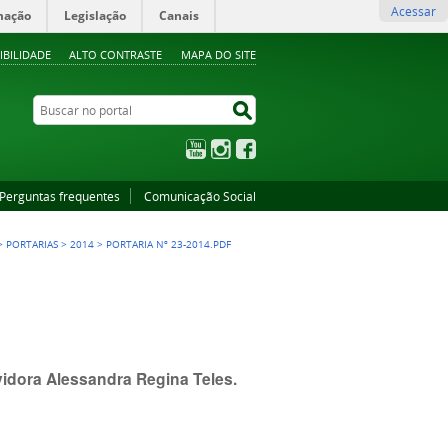
Acessar
mação
Legislação
Canais
IBILIDADE
ALTO CONTRASTE
MAPA DO SITE
Buscar no portal
Buscar no portal
YouTube
Instagram
Facebook
Perguntas frequentes
Comunicação Social
>
PORTARIAS
>
2014
>
PORTARIA Nº 23-2014.PDF
idora Alessandra Regina Teles.