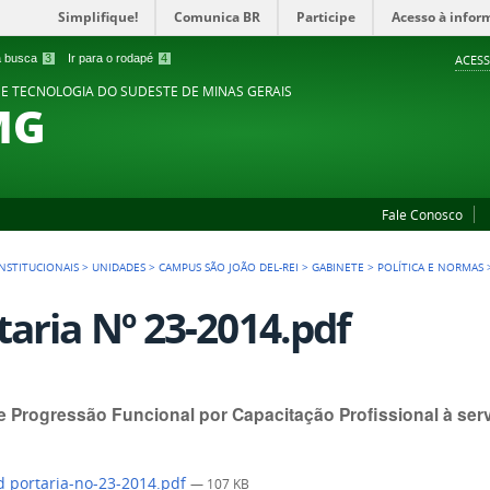
Simplifique!
Comunica BR
Participe
Acesso à infor
 a busca
3
Ir para o rodapé
4
ACESS
 E TECNOLOGIA DO SUDESTE DE MINAS GERAIS
MG
Fale Conosco
NSTITUCIONAIS
>
UNIDADES
>
CAMPUS SÃO JOÃO DEL-REI
>
GABINETE
>
POLÍTICA E NORMAS
taria Nº 23-2014.pdf
 Progressão Funcional por Capacitação Profissional à serv
 portaria-no-23-2014.pdf
— 107 KB