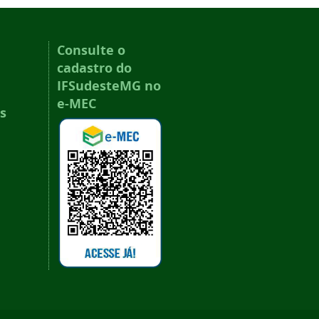
Consulte o
cadastro do
IFSudesteMG no
e-MEC
s