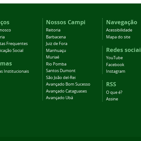
iços
Nossos Campi
Navegação
onosco
Reitoria
Acessibilidade
ria
Barbacena
Mapa do site
tas Frequentes
Juiz de Fora
Redes sociai
cação Social
Manhuaçu
Muriaé
YouTube
emas
Rio Pomba
Facebook
Santos Dumont
s Institucionais
Instagram
São João del-Rei
RSS
Avançado Bom Sucesso
Avançado Cataguases
O que é?
Avançado Ubá
Assine