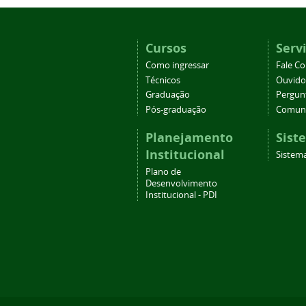
Cursos
Serv
Como ingressar
Fale C
Técnicos
Ouvido
Graduação
Pergun
Pós-graduação
Comuni
Planejamento
Sist
Institucional
Sistema
Plano de
Desenvolvimento
Institucional - PDI