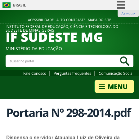
BRASIL
Acessar
Simplifique!
ACESSIBILIDADE
ALTO CONTRASTE
MAPA DO SITE
Comunica BR
INSTITUTO FEDERAL DE EDUCAÇÃO, CIÊNCIA E TECNOLOGIA DO
IF SUDESTE MG
SUDESTE DE MINAS GERAIS
Participe
Acesso à informação
MINISTÉRIO DA EDUCAÇÃO
Legislação
Buscar no portal
Bus
Canais
Fale Conosco
Perguntas frequentes
Comunicação Social
Portaria Nº 298-2014.pdf
Dispensa o servidor Ataualpa Luiz de Oliveira da