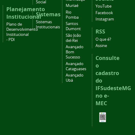
Social
Muriaé
YouTube
Planejamento
Rio
Facebook
Sistemas
Institucional
Pomba
Instagram
Sistemas
Santos
Plano de
Institucionais
Dumont
Desenvolvimento
RSS
Institucional
São João
O que é?
- PDI
del-Rei
Assine
Avançado
Bom
Consulte
Sucesso
Avançado
o
Cataguases
cadastro
Avançado
do
Ubá
IFSudesteMG
no e-
MEC