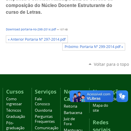
composição do Núcleo Docente Estruturante do
curso de Letras.
Download portaria-no-298-2014.pdf
— 107 KB
« Anterior Portaria Nº 297-2014.pdf
Próximo: Portaria Nº 299-2014.pdf »
Voltar para o topo
Cursos
Serviços
Nossos
Navegação
Campi
Como
Fale
Acessibilidade
ingressar
Conosco
Mapa do
Reitoria
Técnicos
Ouvidoria
site
Barbacena
Graduação
Perguntas
Juiz de
Redes
Frequentes
Pós-
Fora
graduação
Comunicação
sociais
Manhuaçu