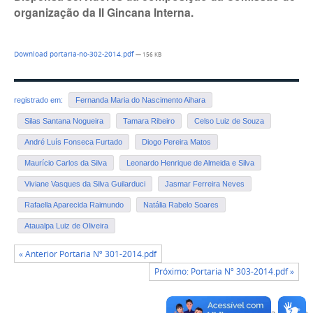
organização da II Gincana Interna.
Download portaria-no-302-2014.pdf
— 156 KB
registrado em:
Fernanda Maria do Nascimento Aihara
Silas Santana Nogueira
Tamara Ribeiro
Celso Luiz de Souza
André Luís Fonseca Furtado
Diogo Pereira Matos
Maurício Carlos da Silva
Leonardo Henrique de Almeida e Silva
Viviane Vasques da Silva Guilarduci
Jasmar Ferreira Neves
Rafaella Aparecida Raimundo
Natália Rabelo Soares
Ataualpa Luiz de Oliveira
« Anterior Portaria Nº 301-2014.pdf
Próximo: Portaria Nº 303-2014.pdf »