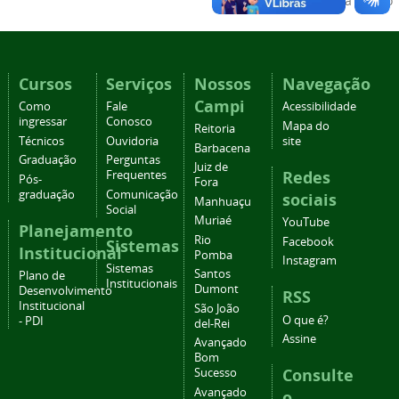
Voltar para o topo
Cursos
Serviços
Nossos
Navegação
Campi
Como
Fale
Acessibilidade
ingressar
Conosco
Mapa do
Reitoria
Técnicos
Ouvidoria
site
Barbacena
Graduação
Perguntas
Juiz de
Redes
Frequentes
Pós-
Fora
graduação
Comunicação
sociais
Manhuaçu
Social
Muriaé
YouTube
Planejamento
Rio
Facebook
Sistemas
Institucional
Pomba
Instagram
Sistemas
Santos
Plano de
Institucionais
Dumont
Desenvolvimento
RSS
Institucional
São João
O que é?
- PDI
del-Rei
Assine
Avançado
Bom
Consulte
Sucesso
Avançado
o