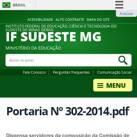
BRASIL
Acessar
Simplifique!
ACESSIBILIDADE
ALTO CONTRASTE
MAPA DO SITE
Comunica BR
INSTITUTO FEDERAL DE EDUCAÇÃO, CIÊNCIA E TECNOLOGIA DO
IF SUDESTE MG
SUDESTE DE MINAS GERAIS
Participe
Acesso à informação
MINISTÉRIO DA EDUCAÇÃO
Legislação
Buscar no portal
Bus
Canais
Fale Conosco
Perguntas frequentes
Comunicação Social
Portaria Nº 302-2014.pdf
Dispensa servidores da composição da Comissão de