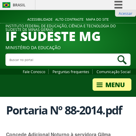
BRASIL
Acessar
Simplifique!
ACESSIBILIDADE
ALTO CONTRASTE
MAPA DO SITE
Comunica BR
INSTITUTO FEDERAL DE EDUCAÇÃO, CIÊNCIA E TECNOLOGIA DO
IF SUDESTE MG
SUDESTE DE MINAS GERAIS
Participe
Acesso à informação
MINISTÉRIO DA EDUCAÇÃO
Legislação
Buscar no portal
Bus
Canais
Fale Conosco
Perguntas frequentes
Comunicação Social
Portaria Nº 88-2014.pdf
Concede Adicional Noturno à servidora Gilma