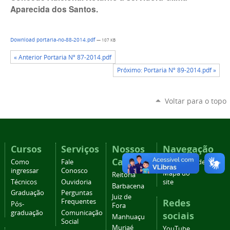
Aparecida dos Santos.
Download portaria-no-88-2014.pdf
— 107 KB
« Anterior Portaria Nº 87-2014.pdf
Próximo: Portaria Nº 89-2014.pdf »
Voltar para o topo
Cursos
Serviços
Nossos
Navegação
Campi
Como
Fale
Acessibilidade
ingressar
Conosco
Mapa do
Reitoria
Técnicos
Ouvidoria
site
Barbacena
Graduação
Perguntas
Juiz de
Redes
Frequentes
Pós-
Fora
graduação
Comunicação
sociais
Manhuaçu
Social
Muriaé
YouTube