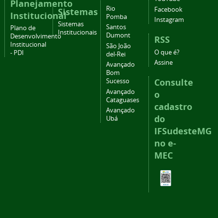
Planejamento
Rio
Facebook
Sistemas
Institucional
Pomba
Instagram
Sistemas
Santos
Plano de
Institucionais
Dumont
Desenvolvimento
RSS
Institucional
São João
O que é?
- PDI
del-Rei
Assine
Avançado
Bom
Consulte
Sucesso
Avançado
o
Cataguases
cadastro
Avançado
do
Ubá
IFSudesteMG
no e-
MEC