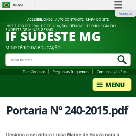
BRASIL
Acessar
Simplifique!
ACESSIBILIDADE
ALTO CONTRASTE
MAPA DO SITE
Comunica BR
INSTITUTO FEDERAL DE EDUCAÇÃO, CIÊNCIA E TECNOLOGIA DO
IF SUDESTE MG
SUDESTE DE MINAS GERAIS
Participe
Acesso à informação
MINISTÉRIO DA EDUCAÇÃO
Legislação
Buscar no portal
Bus
Canais
Fale Conosco
Perguntas frequentes
Comunicação Social
Portaria Nº 240-2015.pdf
Designa a servidora Luísa Marge de Souza para a