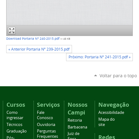
Download Portaria Nº 240-2015.pdf
— 48 KB
« Anterior Portaria Nº 239-2015.pdf
Próximo: Portaria Nº 241-2015.pdf »
Voltar para o topo
Cursos
Serviços
Nossos
Navegação
Campi
Como
Fale
Acessibilidade
ingressar
Conosco
Mapa do
Reitoria
Técnicos
Ouvidoria
site
Barbacena
Graduação
Perguntas
Juiz de
Redes
Frequentes
Pós-
Fora