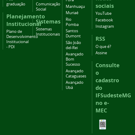
graduação
Comunicação
sociais
Manhuaçu
Social
Muriaé
YouTube
Planejamento
Rio
Facebook
Sistemas
Institucional
Pomba
Instagram
Sistemas
Santos
Plano de
Institucionais
Dumont
Desenvolvimento
RSS
Institucional
São João
O que é?
- PDI
del-Rei
Assine
Avançado
Bom
Consulte
Sucesso
Avançado
o
Cataguases
cadastro
Avançado
do
Ubá
IFSudesteMG
no e-
MEC