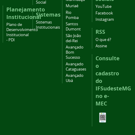
Social
Muriaé
YouTube
Planejamento
Rio
Facebook
Sistemas
Institucional
Pomba
Instagram
Sistemas
Santos
Plano de
Institucionais
Dumont
Desenvolvimento
RSS
Institucional
São João
O que é?
- PDI
del-Rei
Assine
Avançado
Bom
Consulte
Sucesso
Avançado
o
Cataguases
cadastro
Avançado
do
Ubá
IFSudesteMG
no e-
MEC