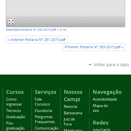
Download Portaria Nº 292-2015.pdf
— 61 KB
« Anterior Portaria Nº 291-2015.pdf
Próximo: Portaria Nº 293-2015.pdf »
Voltar para o topo
Cursos
Serviços
Nossos
Navegação
Campi
Como
Fale
Acessibilidade
ingressar
Conosco
Mapa do
Reitoria
Técnicos
Ouvidoria
site
Barbacena
Graduação
Perguntas
Juiz de
Redes
Frequentes
Pós-
Fora
graduação
Comunicação
sociais
Manhuaçu