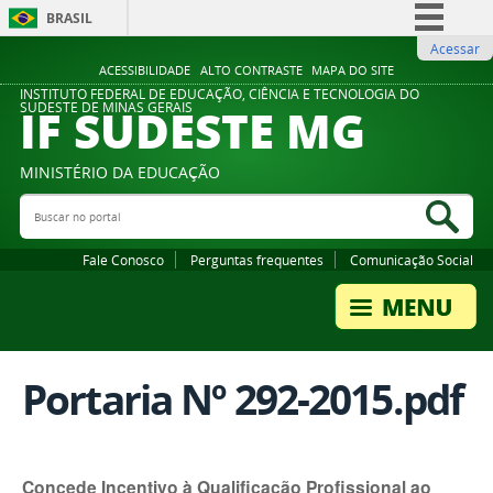
BRASIL
Acessar
Simplifique!
ACESSIBILIDADE
ALTO CONTRASTE
MAPA DO SITE
Comunica BR
INSTITUTO FEDERAL DE EDUCAÇÃO, CIÊNCIA E TECNOLOGIA DO
IF SUDESTE MG
SUDESTE DE MINAS GERAIS
Participe
Acesso à informação
MINISTÉRIO DA EDUCAÇÃO
Legislação
Buscar no portal
Bus
Canais
Fale Conosco
Perguntas frequentes
Comunicação Social
Portaria Nº 292-2015.pdf
Concede Incentivo à Qualificação Profissional ao