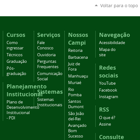
Voltar para o topo
Cursos
Serviços
Nossos
Navegação
Campi
Como
Fale
Acessibilidade
ingressar
Conosco
Mapa do
Reitoria
Técnicos
Ouvidoria
site
Barbacena
Graduação
Perguntas
Juiz de
Redes
Frequentes
Pós-
Fora
graduação
Comunicação
sociais
Manhuaçu
Social
Muriaé
YouTube
Planejamento
Rio
Facebook
Sistemas
Institucional
Pomba
Instagram
Sistemas
Santos
Plano de
Institucionais
Dumont
Desenvolvimento
RSS
Institucional
São João
O que é?
- PDI
del-Rei
Assine
Avançado
Bom
Consulte
Sucesso