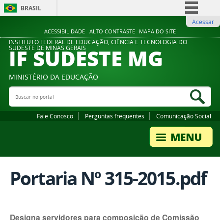
BRASIL
Acessar
Simplifique!
ACESSIBILIDADE
ALTO CONTRASTE
MAPA DO SITE
Comunica BR
INSTITUTO FEDERAL DE EDUCAÇÃO, CIÊNCIA E TECNOLOGIA DO
IF SUDESTE MG
SUDESTE DE MINAS GERAIS
Participe
Acesso à informação
MINISTÉRIO DA EDUCAÇÃO
Legislação
Buscar no portal
Bus
Canais
Fale Conosco
Perguntas frequentes
Comunicação Social
Portaria Nº 315-2015.pdf
Designa servidores para composição de Comissão