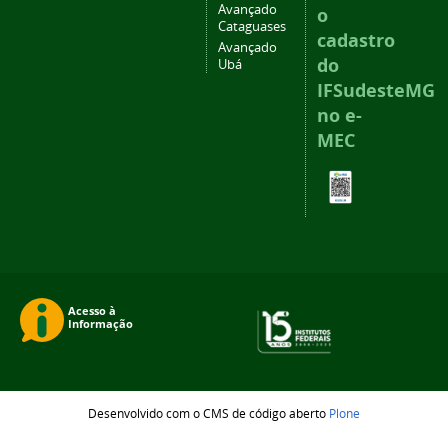
Avançado
o
Cataguases
cadastro
Avançado
do
Ubá
IFSudesteMG
no e-
MEC
Desenvolvido com o CMS de código aberto
Plone