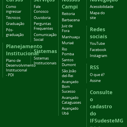
Campi
Como
Fale
Acessibilidade
ingressar
Conosco
Mapa do
Reitoria
Técnicos
Ouvidoria
site
Barbacena
Graduação
Perguntas
Juiz de
Redes
Frequentes
Pós-
Fora
graduação
Comunicação
sociais
Manhuaçu
Social
Muriaé
YouTube
Planejamento
Rio
Facebook
Sistemas
Institucional
Pomba
Instagram
Sistemas
Santos
Plano de
Institucionais
Dumont
Desenvolvimento
RSS
Institucional
São João
O que é?
- PDI
del-Rei
Assine
Avançado
Bom
Consulte
Sucesso
Avançado
o
Cataguases
cadastro
Avançado
do
Ubá
IFSudesteMG