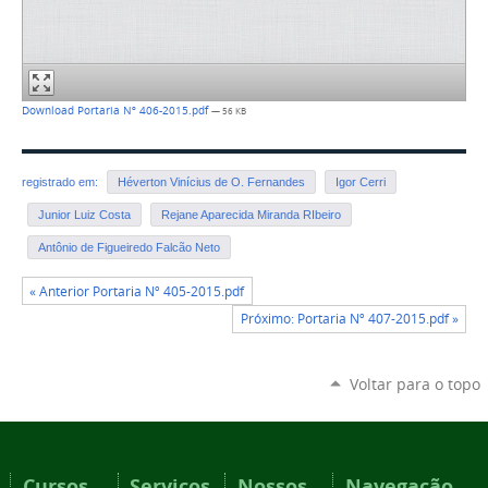
Download Portaria Nº 406-2015.pdf
— 56 KB
registrado em:
Héverton Vinícius de O. Fernandes
Igor Cerri
Junior Luiz Costa
Rejane Aparecida Miranda RIbeiro
Antônio de Figueiredo Falcão Neto
« Anterior Portaria Nº 405-2015.pdf
Próximo: Portaria Nº 407-2015.pdf »
Voltar para o topo
Cursos
Serviços
Nossos
Navegação