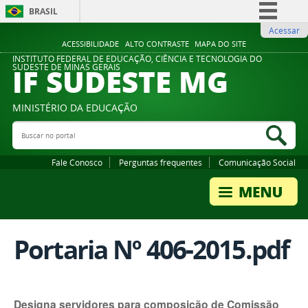
BRASIL
Acessar
Simplifique!
ACESSIBILIDADE
ALTO CONTRASTE
MAPA DO SITE
Comunica BR
INSTITUTO FEDERAL DE EDUCAÇÃO, CIÊNCIA E TECNOLOGIA DO
IF SUDESTE MG
SUDESTE DE MINAS GERAIS
Participe
Acesso à informação
MINISTÉRIO DA EDUCAÇÃO
Legislação
Buscar no portal
Bus
Canais
Fale Conosco
Perguntas frequentes
Comunicação Social
Portaria Nº 406-2015.pdf
Designa servidores para composição de Comissão