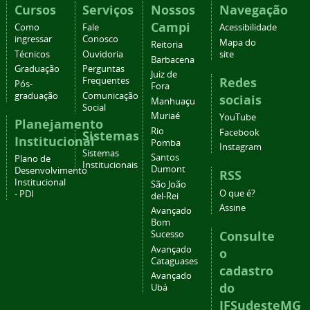
Cursos
Serviços
Nossos
Navegação
Campi
Como
Fale
Acessibilidade
ingressar
Conosco
Mapa do
Reitoria
Técnicos
Ouvidoria
site
Barbacena
Graduação
Perguntas
Juiz de
Redes
Frequentes
Pós-
Fora
graduação
Comunicação
sociais
Manhuaçu
Social
Muriaé
YouTube
Planejamento
Rio
Facebook
Sistemas
Institucional
Pomba
Instagram
Sistemas
Santos
Plano de
Institucionais
Dumont
Desenvolvimento
RSS
Institucional
São João
O que é?
- PDI
del-Rei
Assine
Avançado
Bom
Consulte
Sucesso
Avançado
o
Cataguases
cadastro
Avançado
do
Ubá
IFSudesteMG