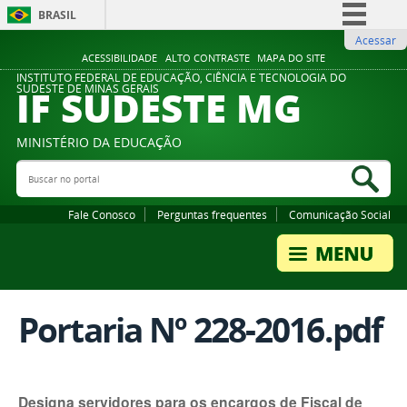
BRASIL
Acessar
Simplifique!
ACESSIBILIDADE
ALTO CONTRASTE
MAPA DO SITE
Comunica BR
INSTITUTO FEDERAL DE EDUCAÇÃO, CIÊNCIA E TECNOLOGIA DO
IF SUDESTE MG
SUDESTE DE MINAS GERAIS
Participe
Acesso à informação
MINISTÉRIO DA EDUCAÇÃO
Legislação
Buscar no portal
Bus
Canais
Fale Conosco
Perguntas frequentes
Comunicação Social
Portaria Nº 228-2016.pdf
Designa servidores para os encargos de Fiscal de