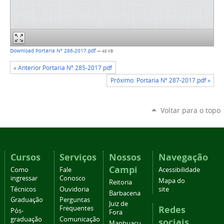
Download Portaria Nº 286-2017.pdf
— 48 KB
« Anterior Portaria Nº 285-2017.pdf
Próximo: Portaria Nº 287-2017.pdf »
Voltar para o topo
Cursos
Serviços
Nossos
Navegação
Campi
Como
Fale
Acessibilidade
ingressar
Conosco
Mapa do
Reitoria
Técnicos
Ouvidoria
site
Barbacena
Graduação
Perguntas
Juiz de
Redes
Frequentes
Pós-
Fora
graduação
Comunicação
sociais
Manhuaçu