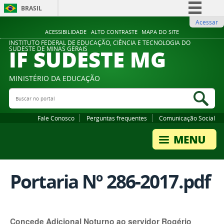
BRASIL
Acessar
Simplifique!
ACESSIBILIDADE
ALTO CONTRASTE
MAPA DO SITE
Comunica BR
INSTITUTO FEDERAL DE EDUCAÇÃO, CIÊNCIA E TECNOLOGIA DO
IF SUDESTE MG
SUDESTE DE MINAS GERAIS
Participe
Acesso à informação
MINISTÉRIO DA EDUCAÇÃO
Legislação
Buscar no portal
Bus
Canais
Fale Conosco
Perguntas frequentes
Comunicação Social
Portaria Nº 286-2017.pdf
Concede Adicional Noturno ao servidor Rogério