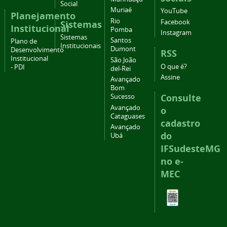
Social
Muriaé
YouTube
Planejamento
Rio
Facebook
Sistemas
Institucional
Pomba
Instagram
Sistemas
Santos
Plano de
Institucionais
Dumont
Desenvolvimento
RSS
Institucional
São João
O que é?
- PDI
del-Rei
Assine
Avançado
Bom
Consulte
Sucesso
Avançado
o
Cataguases
cadastro
Avançado
do
Ubá
IFSudesteMG
no e-
MEC